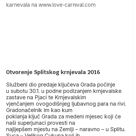
karnevala na
www.love-carnival.com
Otvorenje Splitskog krnjevala 2016
Službeni dio predaje ključeva Grada počinje
u subotu 30.1. u podne podizanjem krnjevalske
zastave na Pjaci te Krnjevalskim
vjenčanjem ovogodišnjeg ljubavnog para na rivi.
Gradonačelnik im kao kum
poklanja ključ Grada za medeni mjesec koji će
naši superjunaci provesti na
najljepšem mjestu na Zemlji – naravno – u Splitu.
Suca – Velikog Cukuna koji ih