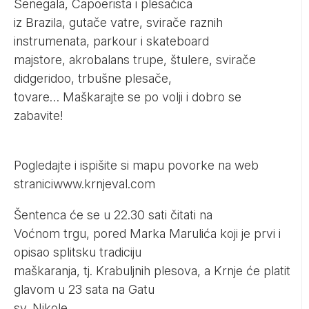
Senegala, Capoerista i plesačica
iz Brazila, gutače vatre, svirače raznih
instrumenata, parkour i skateboard
majstore, akrobalans trupe, štulere, svirače
didgeridoo, trbušne plesače,
tovare… Maškarajte se po volji i dobro se
zabavite!
Pogledajte i ispišite si mapu povorke na web
stranici
www.krnjeval.com
Šentenca će se u 22.30 sati čitati na
Voćnom trgu, pored Marka Marulića koji je prvi i
opisao splitsku tradiciju
maškaranja, tj. Krabuljnih plesova, a Krnje će platit
glavom u 23 sata na Gatu
sv. Nikole.