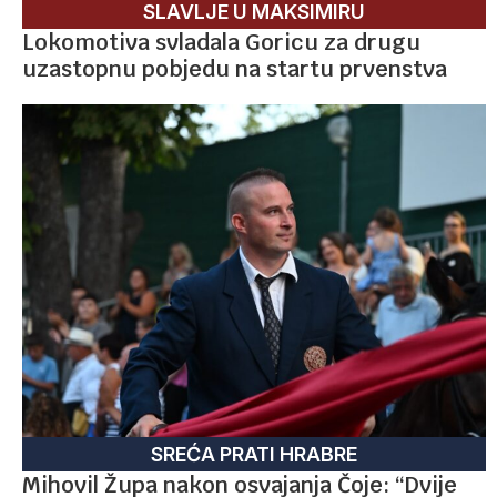
SLAVLJE U MAKSIMIRU
Lokomotiva svladala Goricu za drugu
uzastopnu pobjedu na startu prvenstva
SREĆA PRATI HRABRE
Mihovil Župa nakon osvajanja Čoje: “Dvije