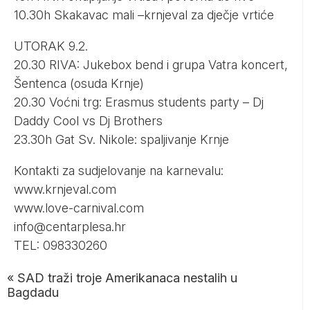
10.30h Skakavac mali –krnjeval za dječje vrtiće
UTORAK 9.2.
20.30 RIVA: Jukebox bend i grupa Vatra koncert,
Šentenca (osuda Krnje)
20.30 Voćni trg: Erasmus students party – Dj
Daddy Cool vs Dj Brothers
23.30h Gat Sv. Nikole: spaljivanje Krnje
Kontakti za sudjelovanje na karnevalu:
www.krnjeval.com
www.love-carnival.com
info@centarplesa.hr
TEL: 098330260
«
SAD traži troje Amerikanaca nestalih u
Bagdadu