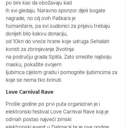
po bini kao da obožavaju kad
ih svi gledaju. Naravno sponzor dijeli bogate
nagrade, no cilj ovih Paškara je
humanitarni, pa svi sudionici za prijavu trebaju
donijeti bilo kakvu donaciju,
od 10kn do vreće hrane koje udruga Sehaliah
koristi za zbrinjavanje životinja
na području grada Splita. Zato smislite najbolju
masku, pokažite svojem
ljubimca cijelom gradu i pomognite ljubimcima za
koje se nema tko brinuti.
Love Carnival Rave
Prošle godine po prvi puta organiziran je i
elektronski festival Love Carnival Rave koji je
odmah postao najveći zimski
elektronski event u Dalmaciji te je ove godine