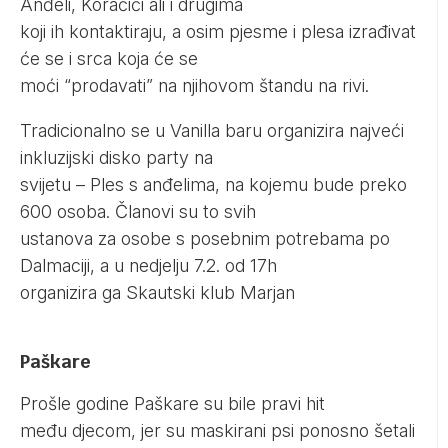
Anđeli, Koračići ali i drugima
koji ih kontaktiraju, a osim pjesme i plesa izrađivat
će se i srca koja će se
moći “prodavati” na njihovom štandu na rivi.
Tradicionalno se u Vanilla baru organizira najveći
inkluzijski disko party na
svijetu – Ples s anđelima, na kojemu bude preko
600 osoba. Članovi su to svih
ustanova za osobe s posebnim potrebama po
Dalmaciji, a u nedjelju 7.2. od 17h
organizira ga Skautski klub Marjan
Paškare
Prošle godine Paškare su bile pravi hit
među djecom, jer su maskirani psi ponosno šetali