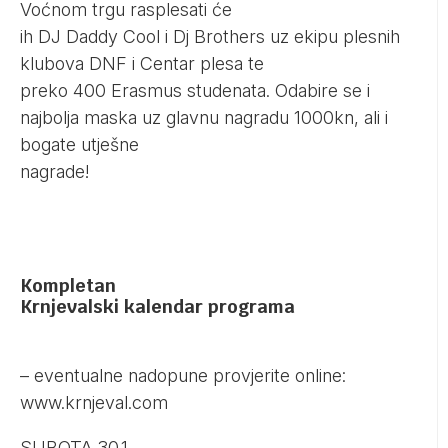
Voćnom trgu rasplesati će
ih DJ Daddy Cool i Dj Brothers uz ekipu plesnih
klubova DNF i Centar plesa te
preko 400 Erasmus studenata.
Odabire se i
najbolja maska uz glavnu nagradu 1000kn, ali i
bogate utješne
nagrade!
Kompletan
Krnjevalski kalendar programa
– eventualne nadopune provjerite online:
www.krnjeval.com
SUBOTA 30.1.