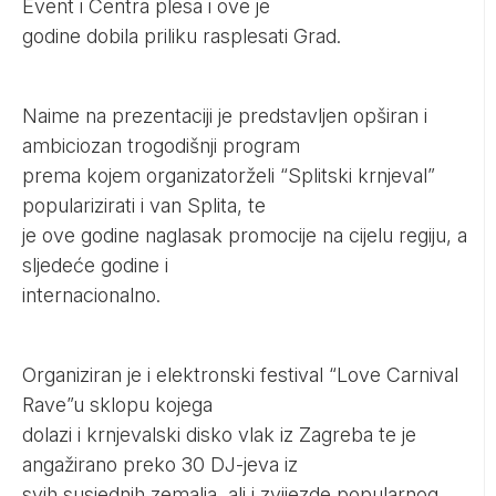
Event i Centra plesa i ove je
godine dobila priliku rasplesati Grad.
Naime na prezentaciji je predstavljen opširan i
ambiciozan trogodišnji program
prema kojem organizatorželi “Splitski krnjeval”
popularizirati i van Splita, te
je ove godine naglasak promocije na cijelu regiju, a
sljedeće godine i
internacionalno.
Organiziran je i elektronski festival “Love Carnival
Rave”u sklopu kojega
dolazi i krnjevalski disko vlak iz Zagreba te je
angažirano preko 30 DJ-jeva iz
svih susjednih zemalja, ali i zvijezde popularnog