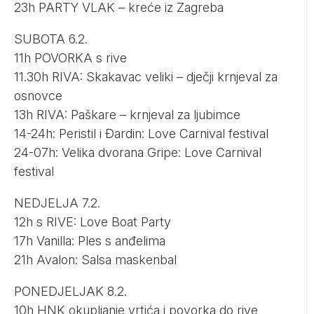
23h PARTY VLAK – kreće iz Zagreba
SUBOTA 6.2.
11h POVORKA s rive
11.30h RIVA: Skakavac veliki – dječji krnjeval za
osnovce
13h RIVA: Paškare – krnjeval za ljubimce
14-24h: Peristil i Đardin: Love Carnival festival
24-07h: Velika dvorana Gripe: Love Carnival
festival
NEDJELJA 7.2.
12h s RIVE: Love Boat Party
17h Vanilla: Ples s anđelima
21h Avalon: Salsa maskenbal
PONEDJELJAK 8.2.
10h HNK okupljanje vrtića i povorka do rive