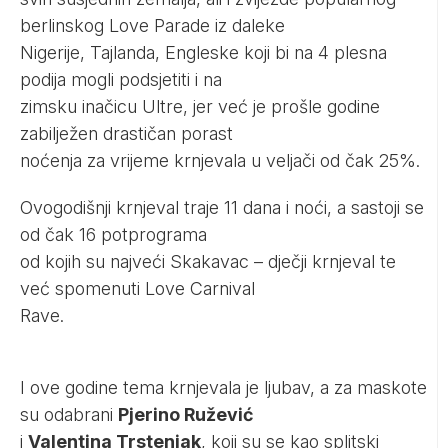
berlinskog Love Parade iz daleke
Nigerije, Tajlanda, Engleske koji bi na 4 plesna
podija mogli podsjetiti i na
zimsku inačicu Ultre, jer već je prošle godine
zabilježen drastičan porast
noćenja za vrijeme krnjevala u veljači od čak 25%.
Ovogodišnji krnjeval traje 11 dana i noći, a sastoji se
od čak 16 potprograma
od kojih su najveći Skakavac – dječji krnjeval te
već spomenuti Love Carnival
Rave.
I ove godine tema krnjevala je ljubav, a za maskote
su odabrani
Pjerino Ružević
i
Valentina Trstenjak
, koji su se kao splitski