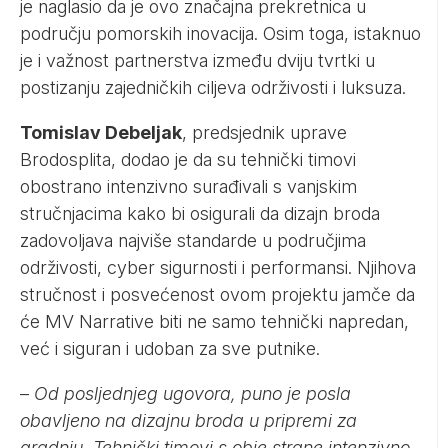
je naglasio da je ovo značajna prekretnica u
području pomorskih inovacija. Osim toga, istaknuo
je i važnost partnerstva između dviju tvrtki u
postizanju zajedničkih ciljeva održivosti i luksuza.
Tomislav Debeljak
, predsjednik uprave
Brodosplita, dodao je da su tehnički timovi
obostrano intenzivno surađivali s vanjskim
stručnjacima kako bi osigurali da dizajn broda
zadovoljava najviše standarde u područjima
održivosti, cyber sigurnosti i performansi. Njihova
stručnost i posvećenost ovom projektu jamče da
će MV Narrative biti ne samo tehnički napredan,
već i siguran i udoban za sve putnike.
–
Od posljednjeg ugovora, puno je posla
obavljeno na dizajnu broda u pripremi za
gradnju. Tehnički timovi s obje strane intenzivno