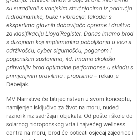
su surađivali s vanjskim stručnjacima iz područja
hidrodinamike, buke i vibracija; također s
ekspertima glavnih dobavljača opreme i društva
za klasifikaciju Lloyd´Register. Danas imamo brod
s dizajnom koji implementira poboljšanja u vezi s
održivošću, cyber sigurnošću, pogonom i
pogonskim sustavima, itd. Imamo ekološki
prihvatljiv brod optimalne performanse u skladu s
primjenjivim pravilima i propisima
– rekao je
Debeljak.
MV Narrative će biti jedinstven u svom konceptu,
namijenjen isključivo za život na moru, nudeći
raznolik niz sadržaja i objekata. Od pošte i škole do
solarnog hidroponskog vrta i najvećeg wellness
centra na moru, brod će poticati osjećaj zajednice i