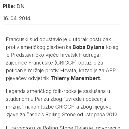
Piše:
DN
16. 04. 2014.
Francuski sud obustavio je u utorak postupak
protiv američkog glazbenika
Boba Dylana
kojeg
je Predstavničko vijeće hrvatskih udruga i
zajednice Francuske (CRICCF) optužilo za
poticanje mržnje protiv Hrvata, kazao je za AFP
pjevačev odvjetnik
Thierry Marembert
.
Legenda američkog folk-rocka je saslušana u
studenom u Parizu zbog “uvrede i poticanja
mržnje” nakon tužbe CRICCF-a zbog njegove
izjave za časopis Rolling Stone od listopada 2012.
U razgovoru za Rolling Stone Dylan je, govoreći o