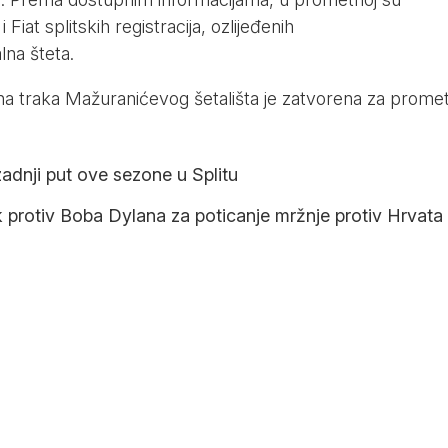
Fiat splitskih registracija, ozlijeđenih
alna šteta.
na traka Mažuranićevog šetališta je zatvorena za promet
adnji put ove sezone u Splitu
 protiv Boba Dylana za poticanje mržnje protiv Hrvata