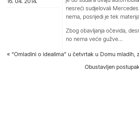
16. 04. 2014.
nesreći sudjelovali Mercedes i 
nema, posrijedi je tek materij
Zbog obavljanja očevida, des
no nema veće gužve…
«
“Omladini o idealima” u četvrtak u Domu mladih, z
Obustavljen postupak