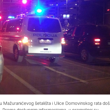
žju Mažuranićevog šetališta i Ulice Domovinskog rata doš
a. Prema dostupnim informacijama, u prometnoj su