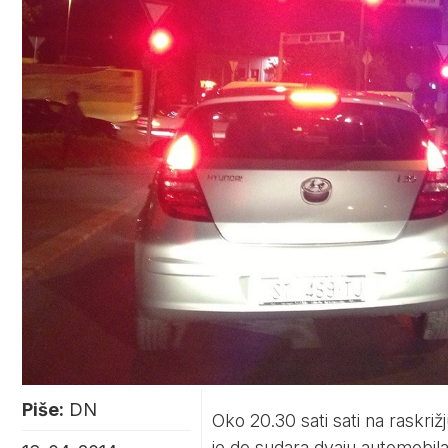
Piše:
DN
Oko 20.30 sati sati na raskri
je do sudara dvaju automobil