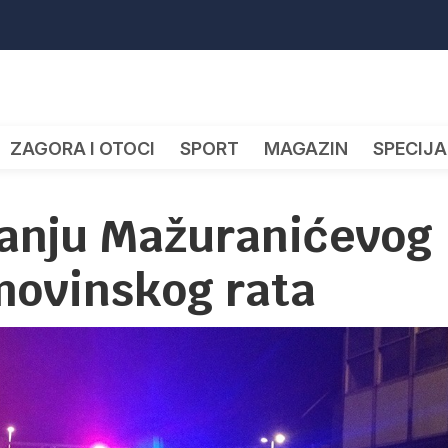
ZAGORA I OTOCI
SPORT
MAGAZIN
SPECIJA
ižanju Mažuranićevog
omovinskog rata