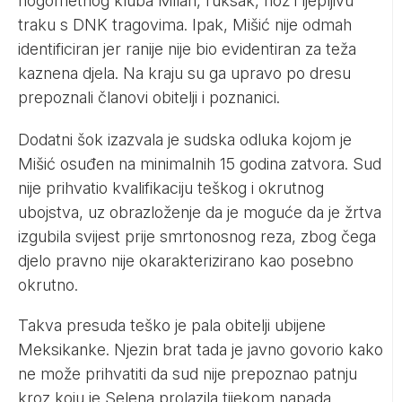
nogometnog kluba Milan, ruksak, nož i ljepljivu
traku s DNK tragovima. Ipak, Mišić nije odmah
identificiran jer ranije nije bio evidentiran za teža
kaznena djela. Na kraju su ga upravo po dresu
prepoznali članovi obitelji i poznanici.
Dodatni šok izazvala je sudska odluka kojom je
Mišić osuđen na minimalnih 15 godina zatvora. Sud
nije prihvatio kvalifikaciju teškog i okrutnog
ubojstva, uz obrazloženje da je moguće da je žrtva
izgubila svijest prije smrtonosnog reza, zbog čega
djelo pravno nije okarakterizirano kao posebno
okrutno.
Takva presuda teško je pala obitelji ubijene
Meksikanke. Njezin brat tada je javno govorio kako
ne može prihvatiti da sud nije prepoznao patnju
kroz koju je Selena prolazila tijekom napada.