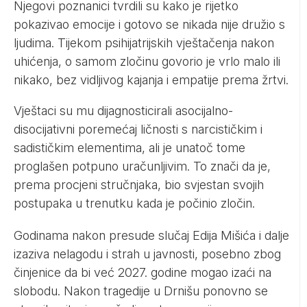
Njegovi poznanici tvrdili su kako je rijetko
pokazivao emocije i gotovo se nikada nije družio s
ljudima. Tijekom psihijatrijskih vještačenja nakon
uhićenja, o samom zločinu govorio je vrlo malo ili
nikako, bez vidljivog kajanja i empatije prema žrtvi.
Vještaci su mu dijagnosticirali asocijalno-
disocijativni poremećaj ličnosti s narcističkim i
sadističkim elementima, ali je unatoč tome
proglašen potpuno uračunljivim. To znači da je,
prema procjeni stručnjaka, bio svjestan svojih
postupaka u trenutku kada je počinio zločin.
Godinama nakon presude slučaj Edija Mišića i dalje
izaziva nelagodu i strah u javnosti, posebno zbog
činjenice da bi već 2027. godine mogao izaći na
slobodu. Nakon tragedije u Drnišu ponovno se