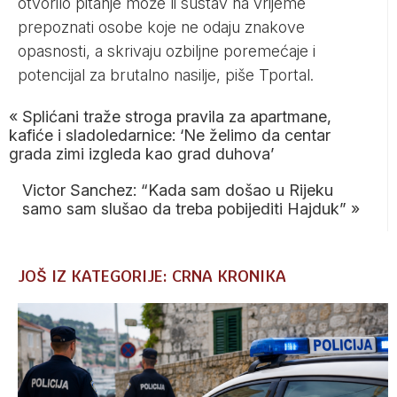
otvorilo pitanje može li sustav na vrijeme
prepoznati osobe koje ne odaju znakove
opasnosti, a skrivaju ozbiljne poremećaje i
potencijal za brutalno nasilje, piše
Tportal
.
«
Splićani traže stroga pravila za apartmane,
kafiće i sladoledarnice: ‘Ne želimo da centar
grada zimi izgleda kao grad duhova’
Victor Sanchez: “Kada sam došao u Rijeku
samo sam slušao da treba pobijediti Hajduk”
»
JOŠ IZ KATEGORIJE: CRNA KRONIKA