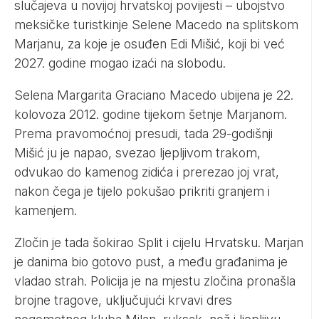
slučajeva u novijoj hrvatskoj povijesti – ubojstvo
meksičke turistkinje Selene Macedo na splitskom
Marjanu, za koje je osuđen Edi Mišić, koji bi već
2027. godine mogao izaći na slobodu.
Selena Margarita Graciano Macedo ubijena je 22.
kolovoza 2012. godine tijekom šetnje Marjanom.
Prema pravomoćnoj presudi, tada 29-godišnji
Mišić ju je napao, svezao ljepljivom trakom,
odvukao do kamenog zidića i prerezao joj vrat,
nakon čega je tijelo pokušao prikriti granjem i
kamenjem.
Zločin je tada šokirao Split i cijelu Hrvatsku. Marjan
je danima bio gotovo pust, a među građanima je
vladao strah. Policija je na mjestu zločina pronašla
brojne tragove, uključujući krvavi dres