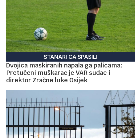
STANARI GA SPASILI
Dvojica maskiranih napala ga palicama:
Pretučeni muškarac je VAR sudac i
direktor Zračne luke Osijek