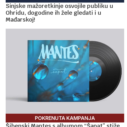
Sinjske mažoretkinje osvojile publiku u
Ohridu, dogodine ih žele gledati i u
Mađarskoj!
POKRENUTA KAMPANJA
Šibenski Mantes s albumom “Šapat” stiže