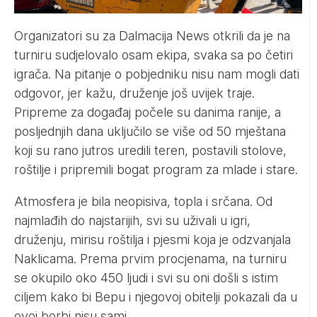
Organizatori su za Dalmacija News otkrili da je na
turniru sudjelovalo osam ekipa, svaka sa po četiri
igrača. Na pitanje o pobjedniku nisu nam mogli dati
odgovor, jer kažu, druženje još uvijek traje.
Pripreme za događaj počele su danima ranije, a
posljednjih dana uključilo se više od 50 mještana
koji su rano jutros uredili teren, postavili stolove,
roštilje i pripremili bogat program za mlade i stare.
Atmosfera je bila neopisiva, topla i srčana. Od
najmlađih do najstarijih, svi su uživali u igri,
druženju, mirisu roštilja i pjesmi koja je odzvanjala
Naklicama. Prema prvim procjenama, na turniru
se okupilo oko 450 ljudi i svi su oni došli s istim
ciljem kako bi Bepu i njegovoj obitelji pokazali da u
ovoj borbi nisu sami.