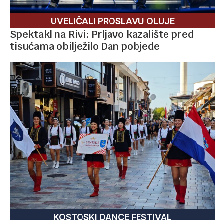
UVELIČALI PROSLAVU OLUJE
Spektakl na Rivi: Prljavo kazalište pred
tisućama obilježilo Dan pobjede
KOSTOSKI DANCE FESTIVAL