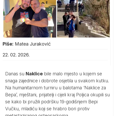
Piše:
Matea Juraković
22. 02. 2026.
Danas su
Naklice
bile malo mjesto u kojem se
snaga zajednice i dobrote osjetila u svakom kutku.
Na humanitarnom turniru u balotama
‘
Naklice za
Bepa’, mještani, prijatelji i cijeli kraj Poljica okupili su
se kako bi pružili podršku 19-godišnjem Bepi
Vučku, mladiću koji se hrabro bori protiv
metastaziranog osteosarkoma.