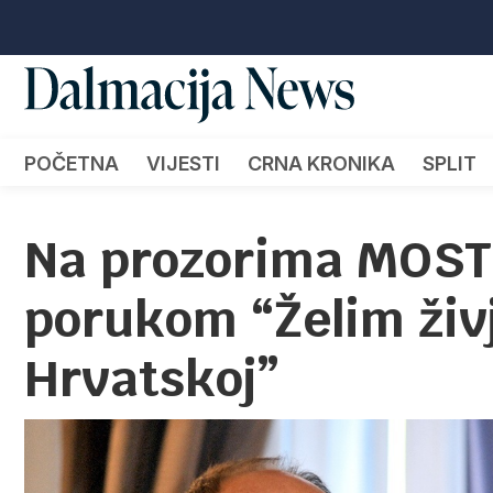
POČETNA
VIJESTI
CRNA KRONIKA
SPLIT
Na prozorima MOST-
porukom “Želim živj
Hrvatskoj”