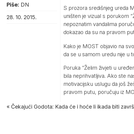
Piše:
DN
S prozora središnjeg ureda MO
uništen je vizual s porukom “Ž
28. 10. 2015.
nepoznatim vandalima poručuju
dokazao da su na pravom put
Kako je MOST objavio na svojoj 
da se u samom uredu nije u to
Poruka “Želim živjeti u uređ
bila neprihvatljiva. Ako ste na
motivacijsku uslugu da još ž
pravom putu, poručuju iz MO
«
Čekajući Godota: Kada će i hoće li ikada biti zav