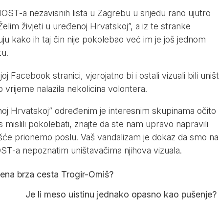
ST-a nezavisnih lista u Zagrebu u srijedu rano ujutro
elim živjeti u uređenoj Hrvatskoj”, a iz te stranke
 kako ih taj čin nije pokolebao već im je još jednom
u.
Facebook stranici, vjerojatno bi i ostali vizuali bili uniš
 vrijeme nalazila nekolicina volontera.
enoj Hrvatskoj” određenim je interesnim skupinama očito
s mislili pokolebati, znajte da ste nam upravo napravili
ešće prionemo poslu. Vaš vandalizam je dokaz da smo na
ST-a nepoznatim uništavačima njihova vizuala.
ršena brza cesta Trogir-Omiš?
Je li meso uistinu jednako opasno kao pušenje?