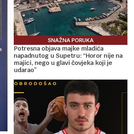
SNAŽNA PORUKA
Potresna objava majke mladića
napadnutog u Supetru: “Horor nije na
majici, nego u glavi čovjeka koji je
udarao”