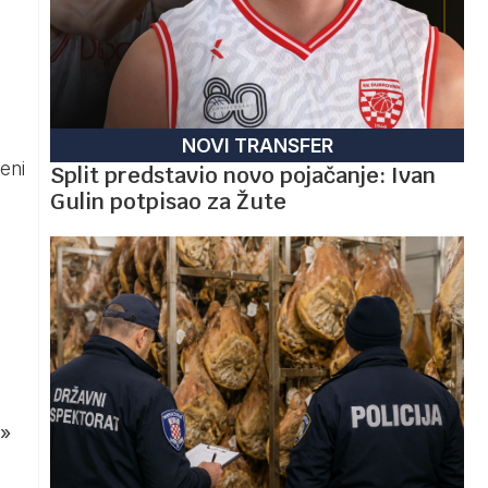
NOVI TRANSFER
teni
Split predstavio novo pojačanje: Ivan
Gulin potpisao za Žute
»