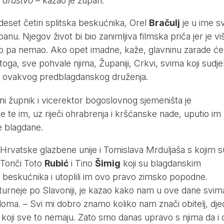
o društvo
– kazao je župan.
deset četiri splitska beskućnika, Orel
Bračulj
je u ime sv
anu. Njegov život bi bio zanimljiva filmska priča jer je vi
ao pa nemao. Ako opet imadne, kaže, glavninu zarade će
toga, sve pohvale njima, Županiji, Crkvi, svima koji sudje
ciji ovakvog predblagdanskog druženja.
ni župnik i vicerektor bogoslovnog sjemeništa je
ne te im, uz riječi ohrabrenja i kršćanske nade, uputio im
e blagdane.
Hrvatske glazbene unije i Tomislava Mrduljaša s kojim s
 Tonči Toto
Rubić
i Tino
Šimig
koji su blagdanskim
 beskućnika i utoplili im ovo pravo zimsko popodne.
s turneje po Slavoniji, je kazao kako nam u ove dane svim
a doma. – Svi mi dobro znamo koliko nam znači obitelj, dje
h koji sve to nemaju. Zato smo danas upravo s njima da i 