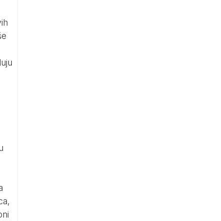
ih
še
luju
u
a
ca,
oni