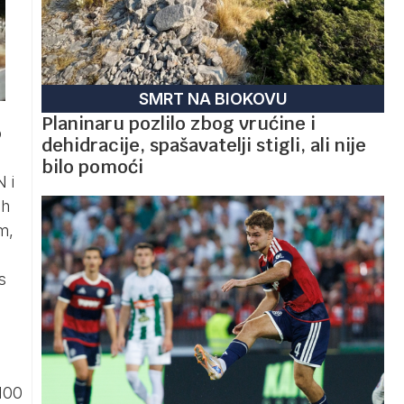
SMRT NA BIOKOVU
Planinaru pozlilo zbog vrućine i
o
dehidracije, spašavatelji stigli, ali nije
bilo pomoći
 i
ih
m,
s
 100