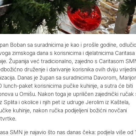
pan Boban sa suradnicima je kao i prošle godine, odluči
oga zimskoga dana s korisnicima i djelatnicima Caritasa
je. Županija već tradicionalno, zajedno s Caritasom SMN
ožićno druženje i darivanje korisnika ovih dviju vrijedn
anizacija. Danas je župan sa suradnicima Davorom, Marijo
50 lunch-paket korisnicima pučke kuhinje, a sutra će biti
bonova u Omišu. Nakon toga je upriličen zajednički ručak 
Splita i okolice i njih pet iz udruge Jerolim iz Kaštela,
pučke kuhinje, nakon ručka podijeljeni božićni novčani
tvrtke.
itasa SMN je najavio što nas danas čeka: podjela više od