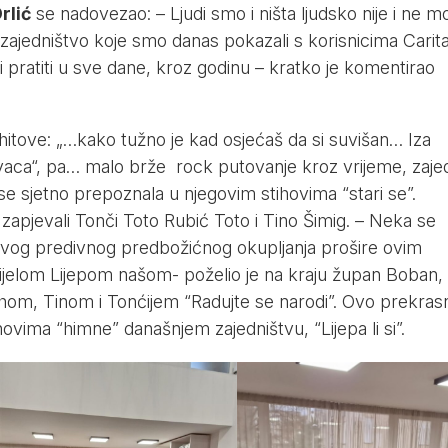
rlić
se nadovezao: – Ljudi smo i ništa ljudsko nije i ne m
 zajedništvo koje smo danas pokazali s korisnicima Carit
i pratiti u sve dane, kroz godinu – kratko je komentirao
 hitove: „…kako tužno je kad osjećaš da si suvišan… Iza
vaca“, pa… malo brže rock putovanje kroz vrijeme, zaje
e sjetno prepoznala u njegovim stihovima “stari se”.
mi zapjevali Tonči Toto Rubić Toto i Tino Šimig. – Neka se
s ovog predivnog predbožićnog okupljanja prošire ovim
jelom Lijepom našom- poželio je na kraju župan Boban,
om, Tinom i Tonćijem “Radujte se narodi”. Ovo prekras
hovima “himne” današnjem zajedništvu, “Lijepa li si”.