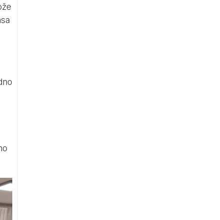
ože
asa
dno
no