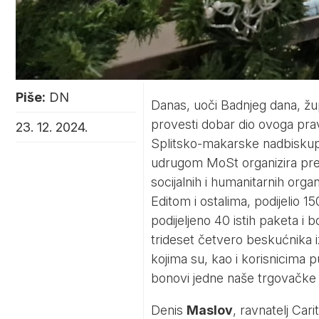
Piše:
DN
Danas, uoči Badnjeg dana, žu
provesti dobar dio ovoga prav
23. 12. 2024.
Splitsko-makarske nadbiskupi
udrugom MoSt organizira predb
socijalnih i humanitarnih org
Editom i ostalima, podijelio 1
podijeljeno 40 istih paketa i 
trideset četvero beskućnika iz 
kojima su, kao i korisnicima 
bonovi jedne naše trgovačke 
Denis
Maslov
, ravnatelj Car