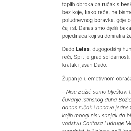
toplih obroka pa ručak s besk
bez koje, kako reče, ne bismo
poludnevnog boravka, gdje bes
čaj i sl. Danas smo dijelili bak
pojedinaca koji su donirali a ž
Dado
Lelas
, dugogodišnji hu
reći, Split je grad solidarnost
kratak i jasan Dado.
Župan je u emotivnom obraća
–
Nisu Božić samo blještavi t
čuvanje istinskog duha Božića
danas ručak i bonove jedne 
kojih mnogi nisu sanjali da b
vodstvu Caritasa i udruge MoS