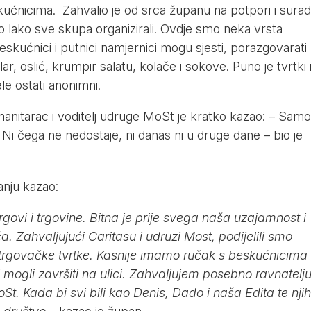
ućnicima. Zahvalio je od srca županu na potpori i suradn
 lako sve skupa organizirali. Ovdje smo neka vrsta
kućnici i putnici namjernici mogu sjesti, porazgovarati
alar, oslić, krumpir salatu, kolače i sokove. Puno je tvrtki 
ele ostati anonimni.
manitarac i voditelj udruge MoSt je kratko kazao: – Sam
i. Ni čega ne nedostaje, ni danas ni u druge dane – bio je
nju kazao:
rgovi i trgovine. Bitna je prije svega naša uzajamnost i
. Zahvaljujući Caritasu i udruzi Most, podijelili smo
trgovačke tvrtke. Kasnije imamo ručak s beskućnicima
i mogli završiti na ulici. Zahvaljujem posebno ravnatelju
t. Kada bi svi bili kao Denis, Dado i naša Edita te njih