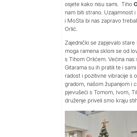
osjete kako nisu sami. Tiho
O
nam biti strano. Uzajamnost i
i MoSta bi nas zapravo trebal
Orlić.
Zajednički se zapjevalo stare
moga ramena skloni se od lo
s Tihom Orlićem. Većina nas s
Gitarama su ih pratili te i sa
radost i pozitivne vibracije 
gradom, našom županijom i ci
pjevušeći s Tomom, Ivom, Tih
druženje priveli smo kraju sti