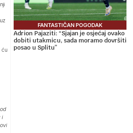
ji
 uz
FANTASTIČAN POGODAK
i
Adrion Pajaziti: “Sjajan je osjećaj ovako
dobiti utakmicu, sada moramo dovršiti
posao u Splitu”
o ću
 od
 i
ovi