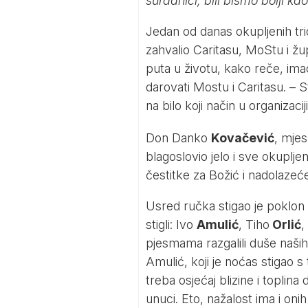
suradnici, bili bismo bolji ka
Jedan od danas okupljenih tri
zahvalio Caritasu, MoStu i žup
puta u životu, kako reče, im
darovati Mostu i Caritasu. – S
na bilo koji način u organiza
Don Danko
Kovačević
, mjes
blagoslovio jelo i sve okuplje
čestitke za Božić i nadolazeć
Usred ručka stigao je poklon 
stigli: Ivo
Amulić
, Tiho
Orlić
,
pjesmama razgalili duše naših
Amulić, koji je noćas stigao 
treba osjećaj blizine i toplin
unuci. Eto, nažalost ima i oni