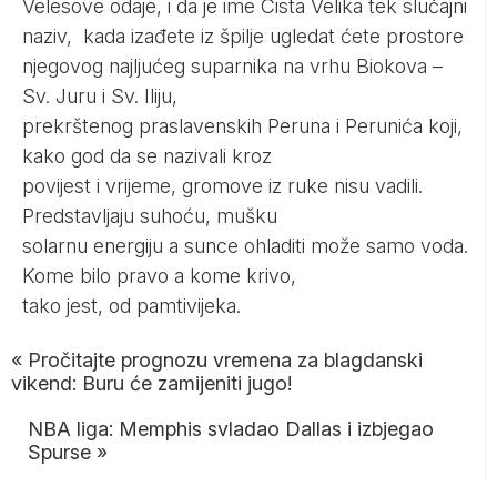
Velesove odaje, i da je ime Cista Velika tek slučajni
naziv, kada izađete iz špilje ugledat ćete prostore
njegovog najljućeg suparnika na vrhu Biokova –
Sv. Juru i Sv. Iliju,
prekrštenog praslavenskih Peruna i Perunića koji,
kako god da se nazivali kroz
povijest i vrijeme, gromove iz ruke nisu vadili.
Predstavljaju suhoću, mušku
solarnu energiju a sunce ohladiti može samo voda.
Kome bilo pravo a kome krivo,
tako jest, od pamtivijeka.
«
Pročitajte prognozu vremena za blagdanski
vikend: Buru će zamijeniti jugo!
NBA liga: Memphis svladao Dallas i izbjegao
Spurse
»