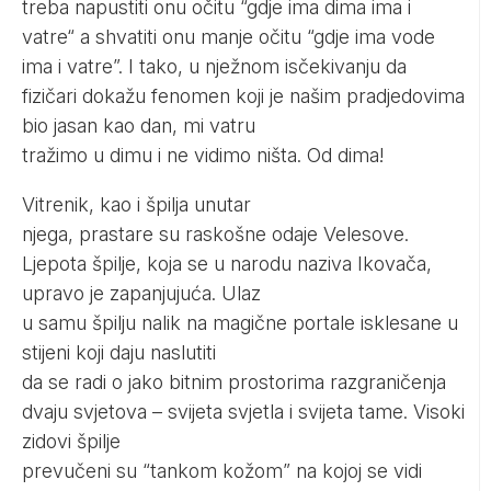
treba napustiti onu očitu “gdje ima dima ima i
vatre“ a shvatiti onu manje očitu “gdje ima vode
ima i vatre”. I tako, u nježnom isčekivanju da
fizičari dokažu fenomen koji je našim pradjedovima
bio jasan kao dan, mi vatru
tražimo u dimu i ne vidimo ništa. Od dima!
Vitrenik, kao i špilja unutar
njega, prastare su raskošne odaje Velesove.
Ljepota špilje, koja se u narodu naziva Ikovača,
upravo je zapanjujuća. Ulaz
u samu špilju nalik na magične portale isklesane u
stijeni koji daju naslutiti
da se radi o jako bitnim prostorima razgraničenja
dvaju svjetova – svijeta svjetla i svijeta tame. Visoki
zidovi špilje
prevučeni su “tankom kožom” na kojoj se vidi