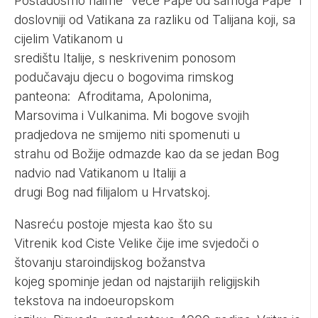
Postadosmo naime “veće Pape od samoga Pape” i
doslovniji od Vatikana za razliku od Talijana koji, sa
cijelim Vatikanom u
središtu Italije, s neskrivenim ponosom
podučavaju djecu o bogovima rimskog
panteona: Afroditama, Apolonima,
Marsovima i Vulkanima. Mi bogove svojih
pradjedova ne smijemo niti spomenuti u
strahu od Božije odmazde kao da se jedan Bog
nadvio nad Vatikanom u Italiji a
drugi Bog nad filijalom u Hrvatskoj.
Nasreću postoje mjesta kao što su
Vitrenik kod Ciste Velike čije ime svjedoči o
štovanju staroindijskog božanstva
kojeg spominje jedan od najstarijih religijskih
tekstova na indoeuropskom