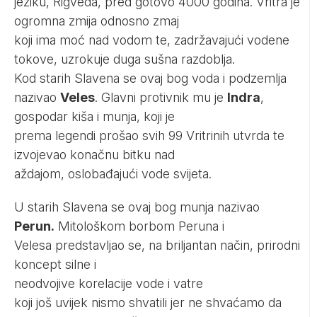
jeziku, Rigveda, pred gotovo 4000 godina. Vritra je
ogromna zmija odnosno zmaj
koji ima moć nad vodom te, zadržavajući vodene
tokove, uzrokuje duga sušna razdoblja.
Kod starih Slavena se ovaj bog voda i podzemlja
nazivao
Veles
. Glavni protivnik mu je
Indra
,
gospodar kiša i munja, koji je
prema legendi prošao svih 99 Vritrinih utvrda te
izvojevao konačnu bitku nad
aždajom, oslobađajući vode svijeta.
U starih Slavena se ovaj bog munja nazivao
Perun.
Mitološkom borbom Peruna i
Velesa predstavljao se, na briljantan način, prirodni
koncept silne i
neodvojive korelacije vode i vatre
koji još uvijek nismo shvatili jer ne shvaćamo da