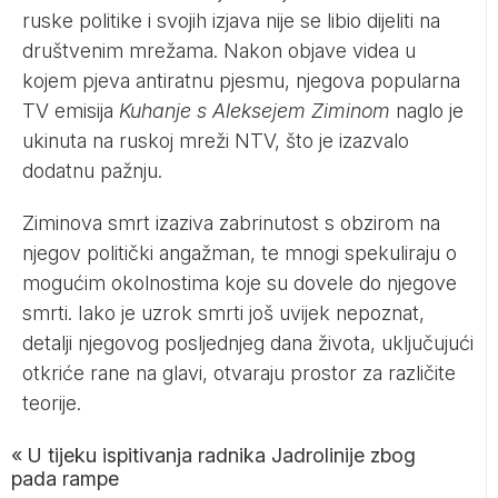
ruske politike i svojih izjava nije se libio dijeliti na
društvenim mrežama. Nakon objave videa u
kojem pjeva antiratnu pjesmu, njegova popularna
TV emisija
Kuhanje s Aleksejem Ziminom
naglo je
ukinuta na ruskoj mreži NTV, što je izazvalo
dodatnu pažnju.
Ziminova smrt izaziva zabrinutost s obzirom na
njegov politički angažman, te mnogi spekuliraju o
mogućim okolnostima koje su dovele do njegove
smrti. Iako je uzrok smrti još uvijek nepoznat,
detalji njegovog posljednjeg dana života, uključujući
otkriće rane na glavi, otvaraju prostor za različite
teorije.
«
U tijeku ispitivanja radnika Jadrolinije zbog
pada rampe