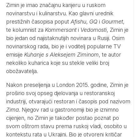
Zimin je imao značajnu karijeru u ruskom
novinarstvu i kulinarstvu. Kao glavni urednik
prestižnih časopisa poput
Afishu
,
GQ
i
Gourmet
,
te kolumnist za
Kommersant
i
Vedomosti
, Zimin je
bio jedan od najistaknutijih novinara u Rusiji. Osim
novinarskog rada, bio je i voditelj popularne TV
emisije
Kuhanje s Aleksejem Ziminom
, te autor
nekoliko kuharica koje su stekle veliki broj
obožavatelja.
Nakon preseljenja u London 2015. godine, Zimin je
proširio svoj opseg djelovanja u restoranskoj
industriji, otvarajući restoran i časopis pod nazivom
Zima
. Njegov rad u gastronomiji bio je iznimno
cijenjen, no Zimin je također postao poznat po
svom oštrom stavu prema ruskoj vladi, osobito u
kontekstu rata u Ukrajini. Bio je otvoreni kritičar