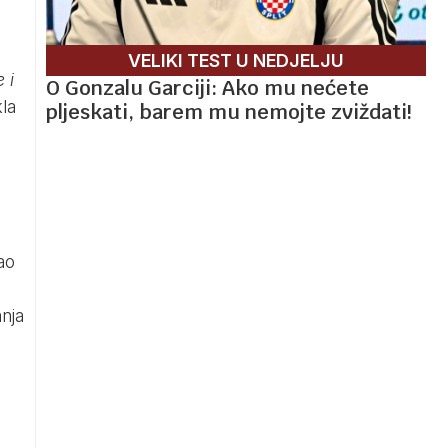
VELIKI TEST U NEDJELJU
 i
O Gonzalu Garciji: Ako mu nećete
kla
pljeskati, barem mu nemojte zviždati!
ao
nja