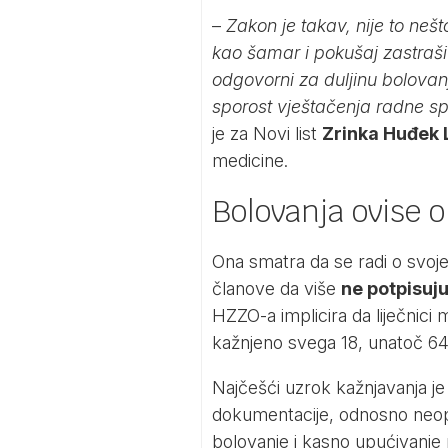
–
Zakon je takav, nije to nešto
kao šamar i pokušaj zastrašiv
odgovorni za duljinu bolovanj
sporost vještačenja radne sp
je za
Novi list
Zrinka Huđek 
medicine.
Bolovanja ovise o
Ona smatra da se radi o svo
članove da više
ne potpisuj
HZZO-a implicira da liječnici
kažnjeno svega 18, unatoč 640
Najčešći uzrok kažnjavanja je
dokumentacije, odnosno neopr
bolovanje i kasno upućivanje