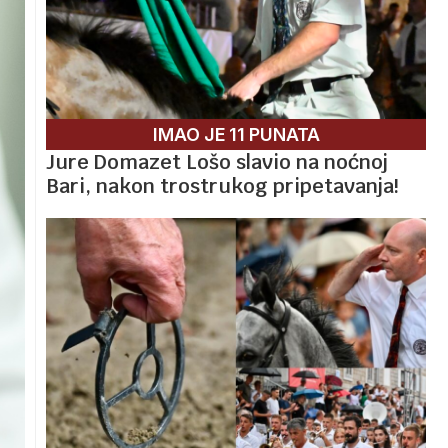
IMAO JE 11 PUNATA
Jure Domazet Lošo slavio na noćnoj
Bari, nakon trostrukog pripetavanja!