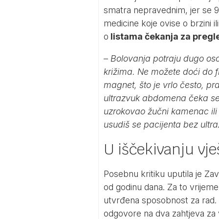
smatra nepravednim, jer se 98
medicine koje ovise o brzini i
o
listama čekanja za pregl
–
Bolovanja potraju dugo osob
križima. Ne možete doći do fi
magnet, što je vrlo često, pr
ultrazvuk abdomena čeka se
uzrokovao žučni kamenac ili 
usudiš se pacijenta bez ultr
U iščekivanju vj
Posebnu kritiku uputila je Zav
od godinu dana. Za to vrijeme 
utvrđena sposobnost za rad. 
odgovore na dva zahtjeva za vj