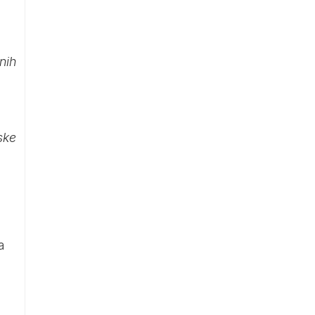
nih
ske
a