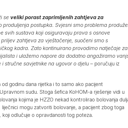
ži se
veliki porast zaprimljenih zahtjeva za
 do produljenja postupka. Svjesni smo problema produže
e svih sustava koji osiguravaju prava s osnove
i priljev zahtjeva za vještačenje, suočeni smo s
ičkog kadra. Zato kontinuirano provodimo natječaje za
ijalista i ulažemo napore da dodatno angažiramo vanj
te i stručne savjetnike na ugovor o djelu
– poručuju iz
 od godinu dana rijetka i to samo ako pacijent
Upravnom sudu. Stoga šefica KoHOM-a rješenje vidi u
lovanja kojima je HZZO nekad kontrolirao bolovanja dulj
liječnici mogu zatvoriti bolovanje, a pacijent zbog toga
 koji odlučuje o opravdanosti tog poteza.