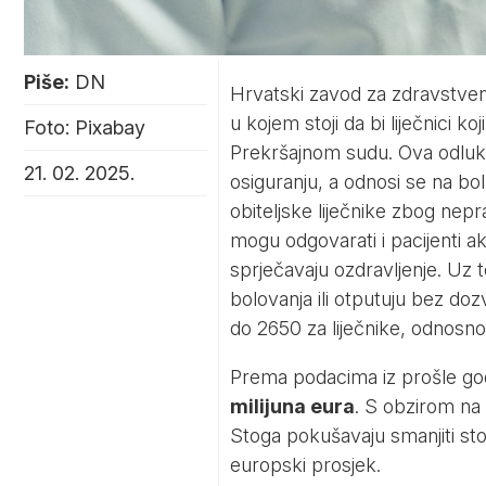
Piše:
DN
Hrvatski zavod za zdravstven
u kojem stoji da bi liječnici ko
Foto: Pixabay
Prekršajnom sudu. Ova odlu
21. 02. 2025.
osiguranju, a odnosi se na bol
obiteljske liječnike zbog nepr
mogu odgovarati i pacijenti a
sprječavaju ozdravljenje. Uz 
bolovanja ili otputuju bez d
do 2650 za liječnike, odnosn
Prema podacima iz prošle go
milijuna eura
. S obzirom na 
Stoga pokušavaju smanjiti sto
europski prosjek.