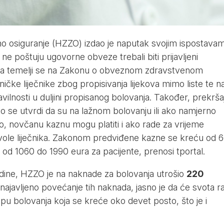
o osiguranje (HZZO) izdao je naputak svojim ispostava
ji ne poštuju ugovorne obveze trebali biti prijavljeni
ka temelji se na Zakonu o obveznom zdravstvenom
ničke liječnike zbog propisivanja lijekova mimo liste te n
avilnosti u duljini propisanog bolovanja. Također, prekrša
ko se utvrdi da su na lažnom bolovanju ili ako namjerno
to, novčanu kaznu mogu platiti i ako rade za vrijeme
ozvole liječnika. Zakonom predviđene kazne se kreću od 
o od 1060 do 1990 eura za pacijente, prenosi
tportal
.
dine, HZZO je na naknade za bolovanja utrošio
220
najavljeno povećanje tih naknada, jasno je da će svota ra
pu bolovanja koja se kreće oko devet posto, što je i