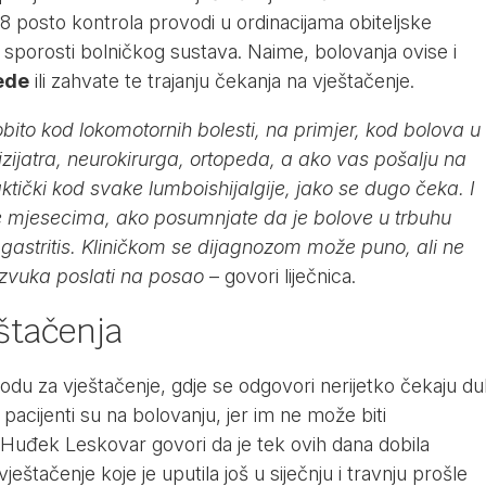
 posto kontrola provodi u ordinacijama obiteljske
li sporosti bolničkog sustava. Naime, bolovanja ovise i
ede
ili zahvate te trajanju čekanja na vještačenje.
ito kod lokomotornih bolesti, na primjer, kod bolova u
zijatra, neurokirurga, ortopeda, a ako vas pošalju na
aktički kod svake lumboishijalgije, jako se dugo čeka. I
 mjesecima, ako posumnjate da je bolove u trbuhu
gastritis. Kliničkom se dijagnozom može puno, ali ne
azvuka poslati na posao
– govori liječnica.
eštačenja
odu za vještačenje, gdje se odgovori nerijetko čekaju dul
pacijenti su na bolovanju, jer im ne može biti
Huđek Leskovar govori da je tek ovih dana dobila
eštačenje koje je uputila još u siječnju i travnju prošle