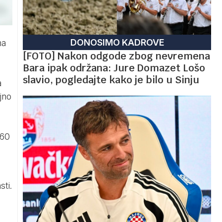
DONOSIMO KADROVE
ma
[FOTO] Nakon odgode zbog nevremena
Bara ipak održana: Jure Domazet Lošo
slavio, pogledajte kako je bilo u Sinju
a
jno
660
sti.