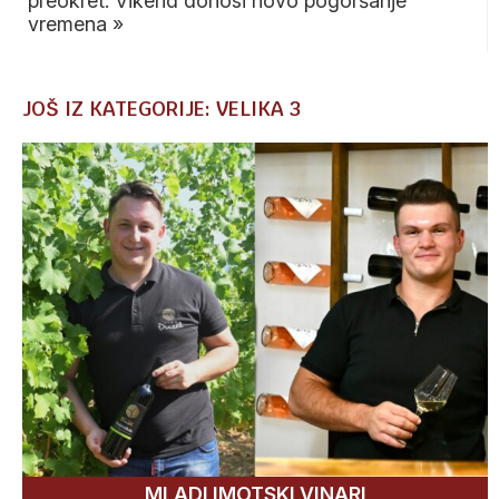
preokret: Vikend donosi novo pogoršanje
vremena
»
JOŠ IZ KATEGORIJE: VELIKA 3
MLADI IMOTSKI VINARI