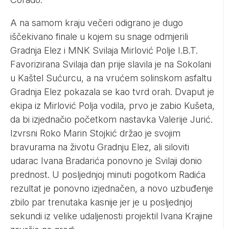
A na samom kraju večeri odigrano je dugo
iščekivano finale u kojem su snage odmjerili
Gradnja Elez i MNK Svilaja Mirlović Polje I.B.T.
Favorizirana Svilaja dan prije slavila je na Sokolani
u Kaštel Sućurcu, a na vrućem solinskom asfaltu
Gradnja Elez pokazala se kao tvrd orah. Dvaput je
ekipa iz Mirlović Polja vodila, prvo je zabio Kušeta,
da bi izjednačio početkom nastavka Valerije Jurić.
Izvrsni Roko Marin Stojkić držao je svojim
bravurama na životu Gradnju Elez, ali siloviti
udarac Ivana Bradarića ponovno je Svilaji donio
prednost. U posljednjoj minuti pogotkom Radića
rezultat je ponovno izjednačen, a novo uzbuđenje
zbilo par trenutaka kasnije jer je u posljednjoj
sekundi iz velike udaljenosti projektil Ivana Krajine