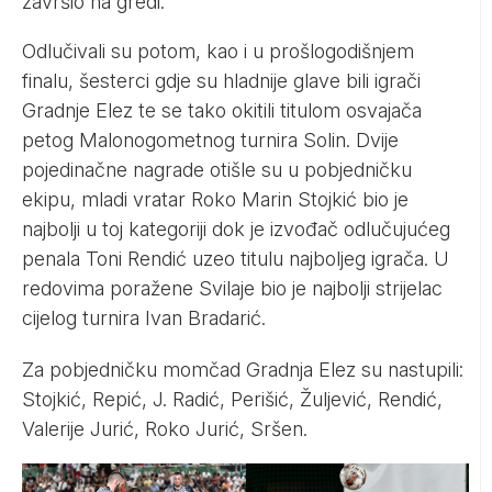
završio na gredi.
Odlučivali su potom, kao i u prošlogodišnjem
finalu, šesterci gdje su hladnije glave bili igrači
Gradnje Elez te se tako okitili titulom osvajača
petog Malonogometnog turnira Solin. Dvije
pojedinačne nagrade otišle su u pobjedničku
ekipu, mladi vratar Roko Marin Stojkić bio je
najbolji u toj kategoriji dok je izvođač odlučujućeg
penala Toni Rendić uzeo titulu najboljeg igrača. U
redovima poražene Svilaje bio je najbolji strijelac
cijelog turnira Ivan Bradarić.
Za pobjedničku momčad Gradnja Elez su nastupili:
Stojkić, Repić, J. Radić, Perišić, Žuljević, Rendić,
Valerije Jurić, Roko Jurić, Sršen.