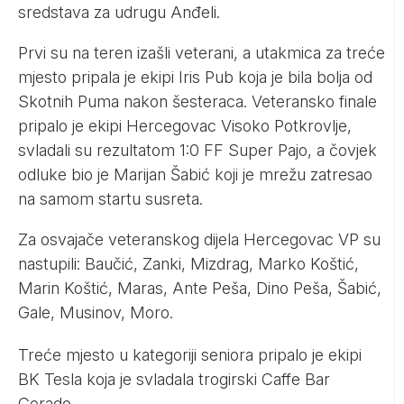
sredstava za udrugu Anđeli.
Prvi su na teren izašli veterani, a utakmica za treće
mjesto pripala je ekipi Iris Pub koja je bila bolja od
Skotnih Puma nakon šesteraca. Veteransko finale
pripalo je ekipi Hercegovac Visoko Potkrovlje,
svladali su rezultatom 1:0 FF Super Pajo, a čovjek
odluke bio je Marijan Šabić koji je mrežu zatresao
na samom startu susreta.
Za osvajače veteranskog dijela Hercegovac VP su
nastupili: Baučić, Zanki, Mizdrag, Marko Koštić,
Marin Koštić, Maras, Ante Peša, Dino Peša, Šabić,
Gale, Musinov, Moro.
Treće mjesto u kategoriji seniora pripalo je ekipi
BK Tesla koja je svladala trogirski Caffe Bar
Corado.