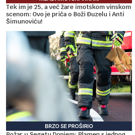
Tek im je 25, a već žare imotskom vinskom
scenom: Ovo je priča o Boži Đuzelu i Anti
Šimunoviću!
BRZO SE PROŠIRIO
Požar u Segetu Donjem: Plamen s jednog