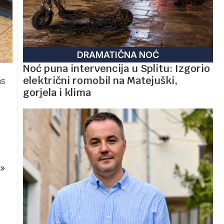
DRAMATIČNA NOĆ
Noć puna intervencija u Splitu: Izgorio
električni romobil na Matejuški,
as
gorjela i klima
»