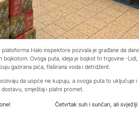
 platoforma Halo inspektore pozvala je građane da dan
bojkotom. Ovoga puta, ideja je bojkot tri trgovine -Lidl,
uju gazirana pića, flaširana voda i detrdžent.
 pozivaju da uopće ne kupuju, a ovoga puta to uključuje i
, dostavu, smještaj i platni promet.
lone!
Četvrtak suh i sunčan, ali svježiji