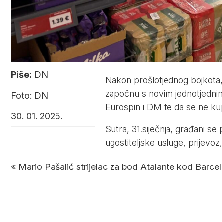
Piše:
DN
Nakon prošlotjednog bojkota,
započnu s novim jednotjednim 
Foto: DN
Eurospin i DM te da se ne kup
30. 01. 2025.
Sutra, 31.siječnja, građani se
ugostiteljske usluge, prijevoz
«
Mario Pašalić strijelac za bod Atalante kod Barce