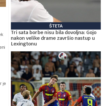
ŠTETA
Tri sata borbe nisu bila dovoljna: Gojo
ek
nakon velike drame završio nastup u
Lexingtonu
eni
r je