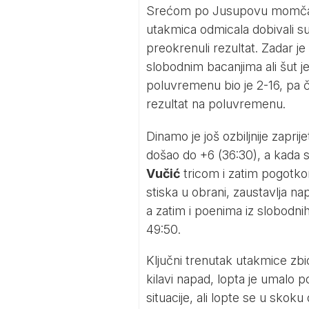
Srećom po Jusupovu momčad, 
utakmica odmicala dobivali su
preokrenuli rezultat. Zadar j
slobodnim bacanjima ali šut j
poluvremenu bio je 2-16, pa ča
rezultat na poluvremenu.
Dinamo je još ozbiljnije zaprije
došao do +6 (36:30), a kada s
Vučić
tricom i zatim pogotko
stiska u obrani, zaustavlja 
a zatim i poenima iz slobodni
49:50.
Ključni trenutak utakmice zbio
kilavi napad, lopta je umalo p
situacije, ali lopte se u sko