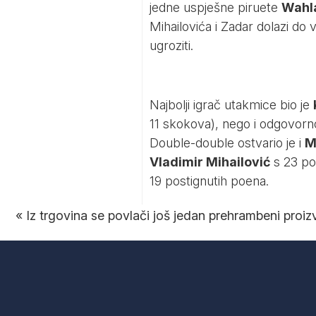
jedne uspješne piruete
Wahl
Mihailovića i Zadar dolazi do
ugroziti.
Najbolji igrač utakmice bio je
11 skokova), nego i odgovorno
Double-double ostvario je i
M
Vladimir Mihailović
s 23 pos
19 postignutih poena.
«
Iz trgovina se povlači još jedan prehrambeni proi