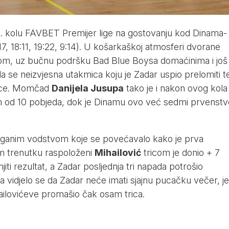
10. kolu FAVBET Premijer lige na gostovanju kod Dinama-
7, 18:11, 19:22, 9:14). U košarkaškoj atmosferi dvorane
om, uz bučnu podršku Bad Blue Boysa domaćinima i još
la se neizvjesna utakmica koju je Zadar uspio prelomiti t
ice. Momčad
Danijela Jusupa
tako je i nakon ovog kola
m od 10 pobjeda, dok je Dinamu ovo već sedmi prvenstv
laganim vodstvom koje se povećavalo kako je prva
om trenutku raspoloženi
Mihailović
tricom je donio + 7
njiti rezultat, a Zadar posljednja tri napada potrošio
vidjelo se da Zadar neće imati sjajnu pucačku večer, je
ilovićeve promašio čak osam trica.