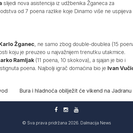
a
slijedi nova asistencija iz udžbenika Žganeca za
 vodstva od 7 poena razlike koje Dinamo više ne uspijeva
Karlo Žganec
, ne samo zbog double-doublea (15 poen
sti koju je preuzeo u najvažnijem trenutku utakmice.
arko Ramljak
(11 poena, 10 skokova), a sjajan je bio i
tignuta poena. Najbolji igrač domaćina bio je
Ivan Vuči
zvod
Bura i hladnoća obilježit će vikend na Jadranu
© Sva prava pridržana 2026. Dalmacija News