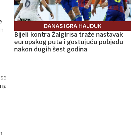
e
DANAS IGRA HAJDUK
om
Bijeli kontra Žalgirisa traže nastavak
europskog puta i gostujuću pobjedu
nakon dugih šest godina
 se
nja
n