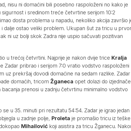
nisu ni domaćini bili posebno raspoloženi no kako je
 sigurnost i sredinom treće četvrtine serijom 10:2
e imao dosta problema u napadu, nekoliko akcija završio j
e i dalje ostao veliki problem. Ukupan šut za tricu u prv
k ni uz bolji skok Zadra nije uspio sačuvati pozitivan
tio u trećoj četvrtini. Najprije je nakon dvije trice
Kralja
e Zadar pribrao i serijom 7:0 vratio vodstvo raspoloženi
m uz prekršaj dovodi domaćine na sedam razlike. Zadar
napade domaćih, tricom
Žganeca
opet dolazi do izjednače
h bacanja prenosi u zadnju četvrtinu minimalno vodstvo
 se u 35. minuti pri rezultatu 54:54. Zadar je igrao jedan
objegla u zadnje polje,
Proleta
je promašio tricu iz teške
ku dokopao
Mihailović
koji asistira za tricu Žganecu. Nako