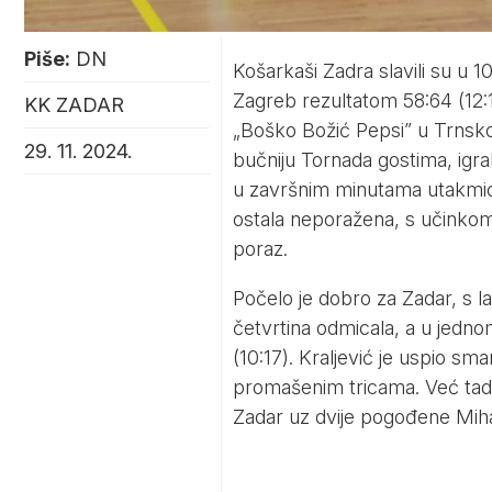
Piše:
DN
Košarkaši Zadra slavili su u 
Zagreb rezultatom 58:64 (12:1
KK ZADAR
„Boško Božić Pepsi” u Trnsk
29. 11. 2024.
bučniju Tornada gostima, igra
u završnim minutama utakm
ostala neporažena, s učinko
poraz.
Počelo je dobro za Zadar, s 
četvrtina odmicala, a u jedn
(10:17). Kraljević je uspio sma
promašenim tricama. Već tada 
Zadar uz dvije pogođene Miha