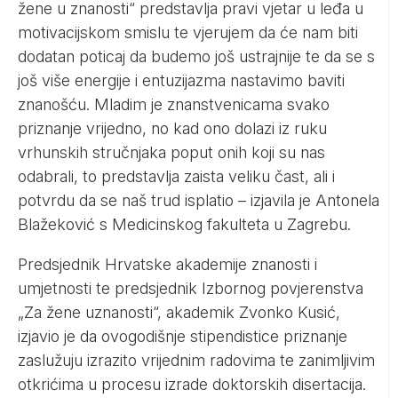
žene u znanosti“ predstavlja pravi vjetar u leđa u
motivacijskom smislu te vjerujem da će nam biti
dodatan poticaj da budemo još ustrajnije te da se s
još više energije i entuzijazma nastavimo baviti
znanošću. Mladim je znanstvenicama svako
priznanje vrijedno, no kad ono dolazi iz ruku
vrhunskih stručnjaka poput onih koji su nas
odabrali, to predstavlja zaista veliku čast, ali i
potvrdu da se naš trud isplatio – izjavila je Antonela
Blažeković s Medicinskog fakulteta u Zagrebu.
Predsjednik Hrvatske akademije znanosti i
umjetnosti te predsjednik Izbornog povjerenstva
„Za žene uznanosti“, akademik Zvonko Kusić,
izjavio je da ovogodišnje stipendistice priznanje
zaslužuju izrazito vrijednim radovima te zanimljivim
otkrićima u procesu izrade doktorskih disertacija.