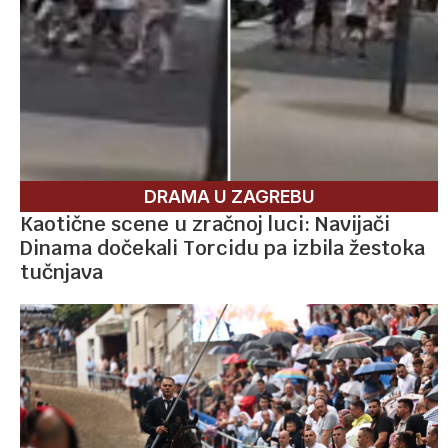
DRAMA U ZAGREBU
Kaotične scene u zračnoj luci: Navijači
Dinama dočekali Torcidu pa izbila žestoka
tučnjava