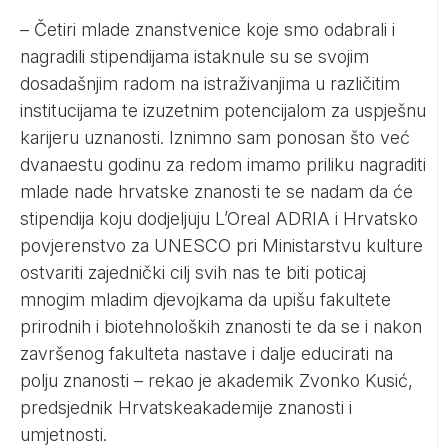
– Četiri mlade znanstvenice koje smo odabrali i
nagradili stipendijama istaknule su se svojim
dosadašnjim radom na istraživanjima u različitim
institucijama te izuzetnim potencijalom za uspješnu
karijeru uznanosti. Iznimno sam ponosan što već
dvanaestu godinu za redom imamo priliku nagraditi
mlade nade hrvatske znanosti te se nadam da će
stipendija koju dodjeljuju L’Oreal ADRIA i Hrvatsko
povjerenstvo za UNESCO pri Ministarstvu kulture
ostvariti zajednički cilj svih nas te biti poticaj
mnogim mladim djevojkama da upišu fakultete
prirodnih i biotehnoloških znanosti te da se i nakon
završenog fakulteta nastave i dalje educirati na
polju znanosti – rekao je akademik Zvonko Kusić,
predsjednik Hrvatskeakademije znanosti i
umjetnosti.