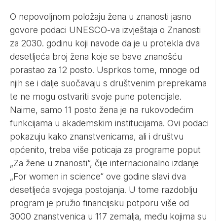
O nepovoljnom položaju žena u znanosti jasno
govore podaci UNESCO-va izvještaja o Znanosti
za 2030. godinu koji navode da je u protekla dva
desetljeća broj žena koje se bave znanošću
porastao za 12 posto. Usprkos tome, mnoge od
njih se i dalje suočavaju s društvenim preprekama
te ne mogu ostvariti svoje pune potencijale.
Naime, samo 11 posto žena je na rukovodećim
funkcijama u akademskim institucijama. Ovi podaci
pokazuju kako znanstvenicama, ali i društvu
općenito, treba više poticaja za programe poput
„Za žene u znanosti“, čije internacionalno izdanje
„For women in science“ ove godine slavi dva
desetljeća svojega postojanja. U tome razdoblju
program je pružio financijsku potporu više od
3000 znanstvenica u 117 zemalja, među kojima su