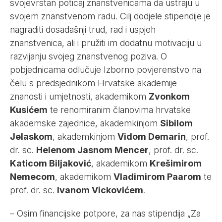
svojevrstan poticaj znanstvenicama da ustraju u
svojem znanstvenom radu. Cilj dodjele stipendije je
nagraditi dosadašnji trud, rad i uspjeh
znanstvenica, ali i pružiti im dodatnu motivaciju u
razvijanju svojeg znanstvenog poziva. O
pobjednicama odlučuje Izborno povjerenstvo na
čelu s predsjednikom Hrvatske akademije
znanosti i umjetnosti, akademikom
Zvonkom
Kusićem
te renomiranim članovima hrvatske
akademske zajednice, akademkinjom
Sibilom
Jelaskom
, akademkinjom
Vidom Demarin
, prof.
dr. sc.
Helenom Jasnom Mencer
, prof. dr. sc.
Katicom Biljaković
, akademikom
Krešimirom
Nemecom
, akademikom
Vladimirom Paarom
te
prof. dr. sc.
Ivanom Vickovićem
.
– Osim financijske potpore, za nas stipendija „Za