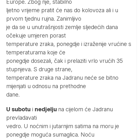
Europe. Zbog nje, stabilno
ljetno vrijeme pratit će nas do kolovoza ali i u
prvom tjednu rujna. Zanimljivo
je da se u unutrašnjosti zemlje sljedećih dana
očekuje umjeren porast
temperature zraka, ponegdje i izraženije vrućine s
temperaturama koje će
ponegdje dosezali, čak i prelaziti vrlo vrućih 35
stupnjeva. S druge strane,
temperature zraka na Jadranu neće se bitno
mijenjati u odnosu na prethodne
dane.
U subotu
i
nedjelju
na cijelom će Jadranu
prevladavati
vedro. U noćnim i jutarnjim satima na moru je
ponegdje moguća sumaglica. Noću