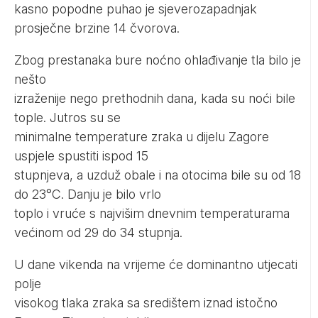
kasno popodne puhao je sjeverozapadnjak
prosječne brzine 14 čvorova.
Zbog prestanaka bure noćno ohlađivanje tla bilo je
nešto
izraženije nego prethodnih dana, kada su noći bile
tople. Jutros su se
minimalne temperature zraka u dijelu Zagore
uspjele spustiti ispod 15
stupnjeva, a uzduž obale i na otocima bile su od 18
do 23°C. Danju je bilo vrlo
toplo i vruće s najvišim dnevnim temperaturama
većinom od 29 do 34 stupnja.
U dane vikenda na vrijeme će dominantno utjecati
polje
visokog tlaka zraka sa središtem iznad istočno