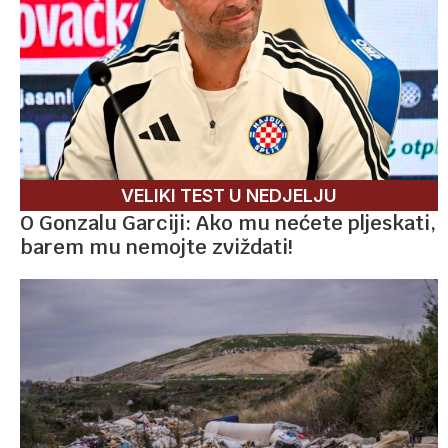
VELIKI TEST U NEDJELJU
O Gonzalu Garciji: Ako mu nećete pljeskati,
barem mu nemojte zviždati!