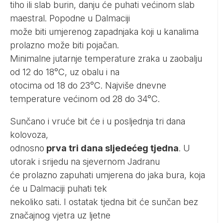
tiho ili slab burin, danju će puhati većinom slab
maestral. Popodne u Dalmaciji
može biti umjerenog zapadnjaka koji u kanalima
prolazno može biti pojačan.
Minimalne jutarnje temperature zraka u zaobalju
od 12 do 18°C, uz obalu i na
otocima od 18 do 23°C. Najviše dnevne
temperature većinom od 28 do 34°C.
Sunčano i vruće bit će i u posljednja tri dana
kolovoza,
odnosno
prva tri dana sljedećeg tjedna
. U
utorak i srijedu na sjevernom Jadranu
će prolazno zapuhati umjerena do jaka bura, koja
će u Dalmaciji puhati tek
nekoliko sati. I ostatak tjedna bit će sunčan bez
značajnog vjetra uz ljetne