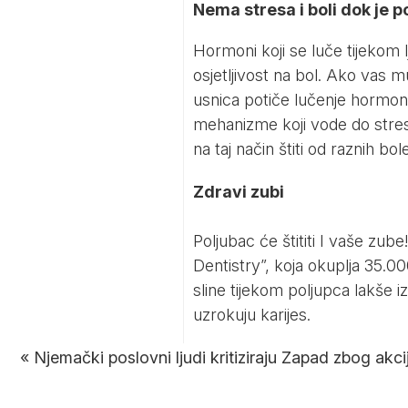
Nema stresa i boli dok je p
Hormoni koji se luče tijekom 
osjetljivost na bol. Ako vas m
usnica potiče lučenje hormon
mehanizme koji vode do stresa
na taj način štiti od raznih bole
Zdravi zubi
Poljubac će štititi I vaše zu
Dentistry”, koja okuplja 35.0
sline tijekom poljupca lakše iz
uzrokuju karijes.
«
Njemački poslovni ljudi kritiziraju Zapad zbog akcij