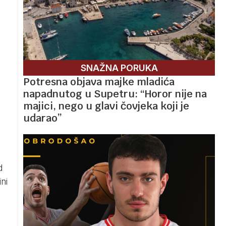
SNAŽNA PORUKA
Potresna objava majke mladića
napadnutog u Supetru: “Horor nije na
majici, nego u glavi čovjeka koji je
udarao”
d
ni