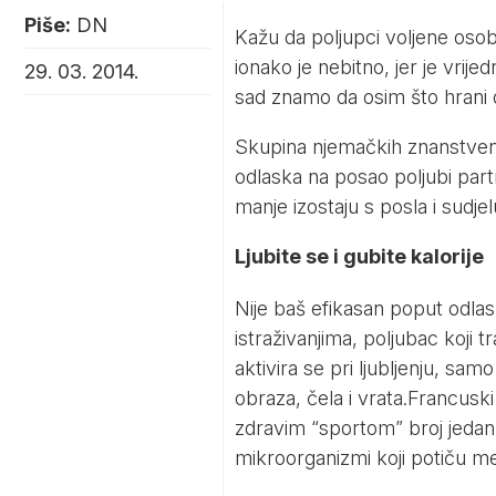
Piše:
DN
Kažu da poljupci voljene osobe 
ionako je nebitno, jer je vrije
29. 03. 2014.
sad znamo da osim što hrani d
Skupina njemačkih znanstvenik
odlaska na posao poljubi partn
manje izostaju s posla i sudj
Ljubite se i gubite kalorije
Nije baš efikasan poput odlask
istraživanjima, poljubac koji t
aktivira se pri ljubljenju, sa
obraza, čela i vrata.Francuski
zdravim “sportom” broj jedan. P
mikroorganizmi koji potiču m