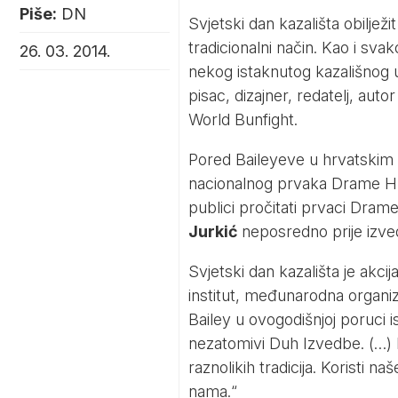
Piše:
DN
Svjetski dan kazališta obilje
tradicionalni način. Kao i sva
26. 03. 2014.
nekog istaknutog kazališnog u
pisac, dizajner, redatelj, auto
World Bunfight.
Pored Baileyeve u hrvatskim ć
nacionalnog prvaka Drame HN
publici pročitati prvaci Dram
Jurkić
neposredno prije izv
Svjetski dan kazališta je akcij
institut, međunarodna organiza
Bailey u ovogodišnjoj poruci i
nezatomivi Duh Izvedbe. (…) 
raznolikih tradicija. Koristi n
nama.“