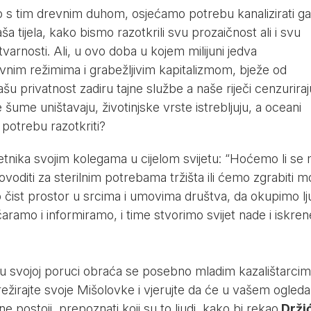
mo s tim drevnim duhom, osjećamo potrebu kanalizirati ga
ša tijela, kako bismo razotkrili svu prozaičnost ali i svu
tvarnosti. Ali, u ovo doba u kojem milijuni jedva
ivnim režimima i grabežljivim kapitalizmom, bježe od
šu privatnost zadiru tajne službe a naše riječi cenzuriraj
šume uništavaju, životinjske vrste istrebljuju, a oceani
potrebu razotkriti?
tnika svojim kolegama u cijelom svijetu: “Hoćemo li se 
ovoditi za sterilnim potrebama tržišta ili ćemo zgrabiti 
čist prostor u srcima i umovima društva, da okupimo lj
ramo i informiramo, i time stvorimo svijet nade i iskren
u svojoj poruci obraća se posebno mladim kazalištarcim
e, režirajte svoje Mišolovke i vjerujte da će u vašem ogleda
e postoji, prepoznati koji su to ljudi, kako bi rekao
Drži