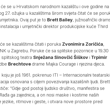
žit će se u Hrvatskom narodnom kazalištu i ove godine na
kog 27. ožujka u kazalištima širom svijeta čitat će se poru
mjetnika. Ovaj put je to
Brett Bailey
, južnoafrički dram
r instalacija i umjetnički direktor produkcijske kuće Third
e se kazalištima čitati i poruka
Zvonimira Zoričića
,
K u Zagrebu. Poruke će sa splitske pozornice u 19.30
e splitskog teatra
Snježana Sinovčić Šiškov
i
Trpimir
edbe
Brechtove
drame Majka Courage i njezina djeca.
a koju je još 1961. pokrenuo ITI – Internacionalni teatarski
cija osnovana s ciljem povezivanja kazališnih ljudi. Brett
stiče: “Gdje god postoji ljudsko društvo, manifestira se
Rađa ga zajednica, a on nosi maske i kostime naših
aše jezike, ritmove i geste, i otvara nove prostore pred