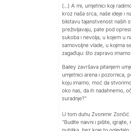
(…) A mi, umjetnici koji radi
kroz naša srca, naše ideje i na
blistavu tajanstvenost naših s
preživljavaju, pate pod opres
sukoba i nevolja, u kojem u na
samovoljne vlade, u kojima se 
zagađuju: što zapravo imamo 
Bailey završava pitanjem umje
umjetnici arena i pozornica, p
koju imamo, moć da stvorimo 
oko nas, da ih nadahnemo, oča
suradnje?”
U tom duhu Zvonimir Zoričić 
“Budite naivni i pišite, igrajt
publika, bez koje to ogledalo n