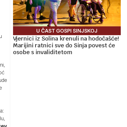
U ČAST GOSPI SINJSKOJ
u
Vjernici iz Solina krenuli na hodočašće!
Marijini ratnici sve do Sinja povest će
osobe s invaliditetom
mi,
moć
ude
e
a:
lu,
ćev