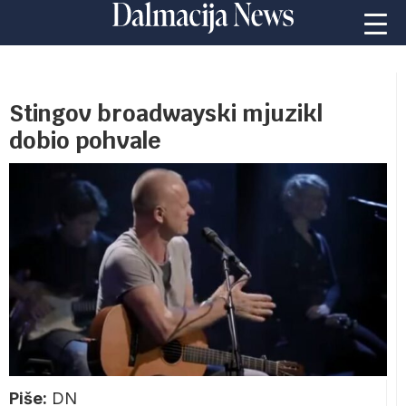
Stingov broadwayski mjuzikl
dobio pohvale
Piše:
DN