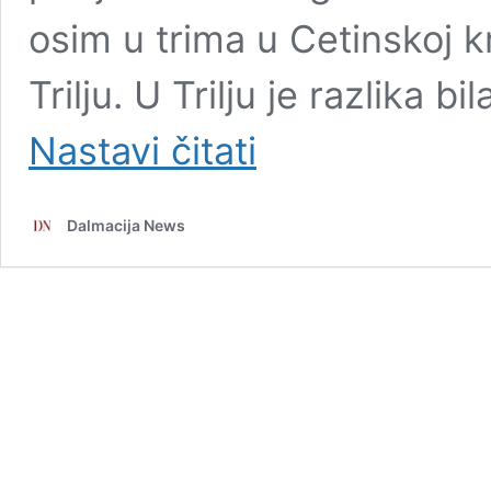
osim u trima u Cetinskoj kra
Trilju. U Trilju je razlika b
Vrlika,
Nastavi čitati
Trilj
i
Imotski
Dalmacija News
jedini
od
gradova
u
Splitsko-
dalmatinskoj
županiji
izabrali
Primorca