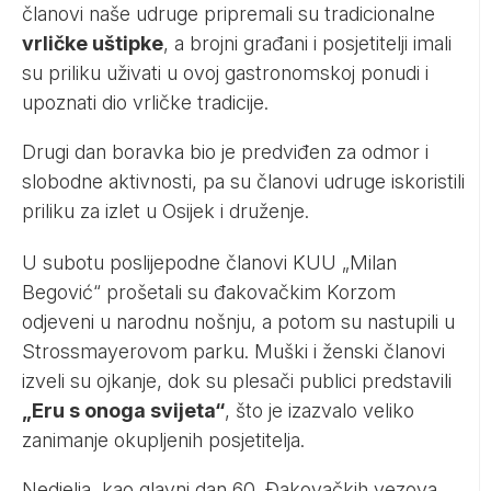
članovi naše udruge pripremali su tradicionalne
vrličke uštipke
, a brojni građani i posjetitelji imali
su priliku uživati u ovoj gastronomskoj ponudi i
upoznati dio vrličke tradicije.
Drugi dan boravka bio je predviđen za odmor i
slobodne aktivnosti, pa su članovi udruge iskoristili
priliku za izlet u Osijek i druženje.
U subotu poslijepodne članovi KUU „Milan
Begović“ prošetali su đakovačkim Korzom
odjeveni u narodnu nošnju, a potom su nastupili u
Strossmayerovom parku. Muški i ženski članovi
izveli su ojkanje, dok su plesači publici predstavili
„Eru s onoga svijeta“
, što je izazvalo veliko
zanimanje okupljenih posjetitelja.
Nedjelja, kao glavni dan 60. Đakovačkih vezova,