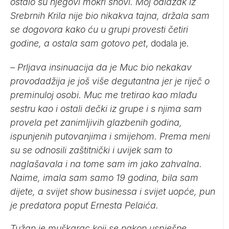
ostalo su njegovi mokri snovi. Moj odlazak iz
Srebrnih Krila nije bio nikakva tajna, držala sam
se dogovora kako ću u grupi provesti četiri
godine, a ostala sam gotovo pet
, dodala je.
– Prljava insinuacija da je Muc bio nekakav
provodadžija je još više degutantna jer je riječ o
preminuloj osobi. Muc me tretirao kao mlađu
sestru kao i ostali dečki iz grupe i s njima sam
provela pet zanimljivih glazbenih godina,
ispunjenih putovanjima i smijehom. Prema meni
su se odnosili zaštitnički i uvijek sam to
naglašavala i na tome sam im jako zahvalna.
Naime, imala sam samo 19 godina, bila sam
dijete, a svijet show businessa i svijet uopće, pun
je predatora poput Ernesta Pelaića.
Tužan je muškarac koji se nakon uspješne