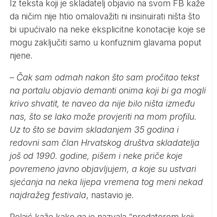
Iz teksta koji je skladatelj objavio na svom FB kaže
da ničim nije htio omalovažiti ni insinuirati ništa što
bi upućivalo na neke eksplicitne konotacije koje se
mogu zaključiti samo u konfuznim glavama poput
njene.
–
Čak sam odmah nakon što sam pročitao tekst
na portalu objavio demanti onima koji bi ga mogli
krivo shvatit, te naveo da nije bilo ništa između
nas, što se lako može provjeriti na mom profilu.
Uz to što se bavim skladanjem 35 godina i
redovni sam član Hrvatskog društva skladatelja
još od 1990. godine, pišem i neke priče koje
povremeno javno objavljujem, a koje su ustvari
sjećanja na neka lijepa vremena tog meni nekad
najdražeg festivala
, nastavio je.
Pelaić kaže kako ga je nazvala “predatorom koji