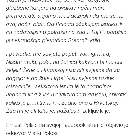
glazbene karijere na ovakav način mora
promovirati. Sigurno neću dozvoliti da me se na
ovaj način blati. Od Pelaića očekujem ispriku ili
ću zadovoljštinu potražiti na sudu. Fuj!!!’, poručila
je nekadašnja pjevačica Srebrnih krila.
I poštedite me savjeta poput: šuti, ignoriraj.
Nisam mala, pokorna ženica kakvom bi me oni
željeli! Žene u Hrvatskoj nisu niti svjesne da su
odgajane da šute i trpe! Nisu svjesne razine
mizoginije i seksizma jer im je to normalno!
Jednom kad živiš u civiliziranom društvu, shvatiš
koliko je primitivno i nazadno ono u Hrvatskoj.
Žao mi je ali tako je, nažalost!
, zaključila je.
Ernest Pelaić na svojoj Facebook stranici objavio je
odgovor Vlatki Pokos.