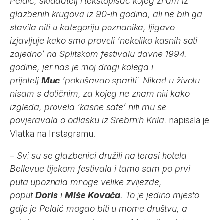
Pelaić, skladatelj i tekstopisac kojeg znam iz
glazbenih krugova iz 90-ih godina, ali ne bih ga
stavila niti u kategoriju poznanika, ljigavo
izjavljuje kako smo proveli ‘nekoliko kasnih sati
zajedno’ na Splitskom festivalu davne 1994.
godine, jer nas je moj dragi kolega i
prijatelj
Muc
‘pokušavao spariti’. Nikad u životu
nisam s dotičnim, za kojeg ne znam niti kako
izgleda, provela ‘kasne sate’ niti mu se
povjeravala o odlasku iz Srebrnih Krila
, napisala je
Vlatka na Instagramu.
–
Svi su se glazbenici družili na terasi hotela
Bellevue tijekom festivala i tamo sam po prvi
puta upoznala mnoge velike zvijezde,
poput
Doris
i
Miše Kovača
. To je jedino mjesto
gdje je Pelaić mogao biti u mome društvu, a