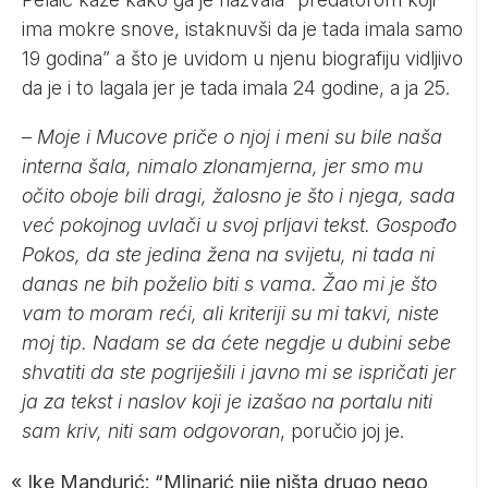
ima mokre snove, istaknuvši da je tada imala samo
19 godina” a što je uvidom u njenu biografiju vidljivo
da je i to lagala jer je tada imala 24 godine, a ja 25.
–
Moje i Mucove priče o njoj i meni su bile naša
interna šala, nimalo zlonamjerna, jer smo mu
očito oboje bili dragi, žalosno je što i njega, sada
već pokojnog uvlači u svoj prljavi tekst. Gospođo
Pokos, da ste jedina žena na svijetu, ni tada ni
danas ne bih poželio biti s vama. Žao mi je što
vam to moram reći, ali kriteriji su mi takvi, niste
moj tip. Nadam se da ćete negdje u dubini sebe
shvatiti da ste pogriješili i javno mi se ispričati jer
ja za tekst i naslov koji je izašao na portalu niti
sam kriv, niti sam odgovoran
, poručio joj je.
«
Ike Mandurić: “Mlinarić nije ništa drugo nego