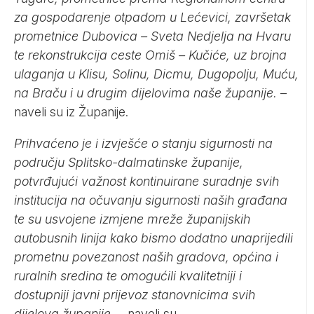
za gospodarenje otpadom u Lećevici, završetak
prometnice Dubovica – Sveta Nedjelja na Hvaru
te rekonstrukcija ceste Omiš – Kučiće, uz brojna
ulaganja u Klisu, Solinu, Dicmu, Dugopolju, Muću,
na Braču i u drugim dijelovima naše županije.
–
naveli su iz Županije.
Prihvaćeno je i izvješće o stanju sigurnosti na
području Splitsko-dalmatinske županije,
potvrđujući važnost kontinuirane suradnje svih
institucija na očuvanju sigurnosti naših građana
te su usvojene izmjene mreže županijskih
autobusnih linija kako bismo dodatno unaprijedili
prometnu povezanost naših gradova, općina i
ruralnih sredina te omogućili kvalitetniji i
dostupniji javni prijevoz stanovnicima svih
dijelova županije.
– naveli su.