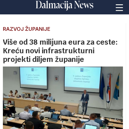
RAZVOJ ŽUPANIJE
Više od 38 milijuna eura za ceste:
Kreću novi infrastrukturni
projekti diljem županije