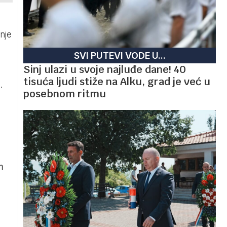
nje
SVI PUTEVI VODE U...
Sinj ulazi u svoje najluđe dane! 40
tisuća ljudi stiže na Alku, grad je već u
.
posebnom ritmu
m