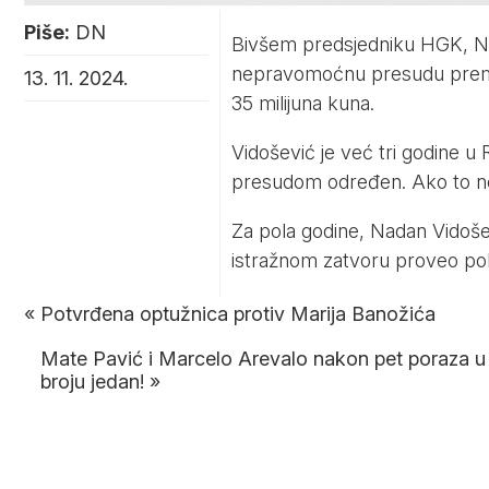
Piše:
DN
Bivšem predsjedniku HGK, Nad
nepravomoćnu presudu prema 
13. 11. 2024.
35 milijuna kuna.
Vidošević je već tri godine u 
presudom određen. Ako to ne u
Za pola godine, Nadan Vidošev
istražnom zatvoru proveo pol
«
Potvrđena optužnica protiv Marija Banožića
Mate Pavić i Marcelo Arevalo nakon pet poraza u 
broju jedan!
»