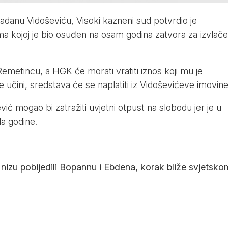
anu Vidoševiću, Visoki kazneni sud potvrdio je
kojoj je bio osuđen na osam godina zatvora za izvlače
Remetincu, a HGK će morati vratiti iznos koji mu je
čini, sredstava će se naplatiti iz Vidoševićeve imovine
ić mogao bi zatražiti uvjetni otpust na slobodu jer je u
a godine.
nizu pobijedili Bopannu i Ebdena, korak bliže svjetsko