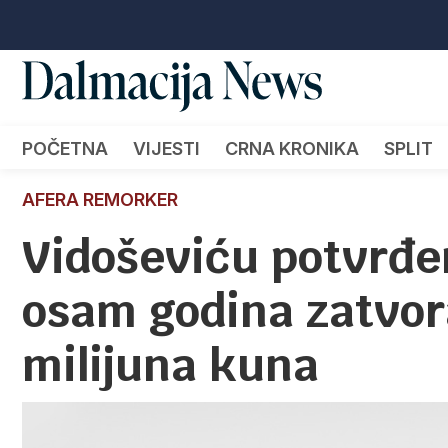
POČETNA
VIJESTI
CRNA KRONIKA
SPLIT
AFERA REMORKER
Vidoševiću potvrđe
osam godina zatvora
milijuna kuna