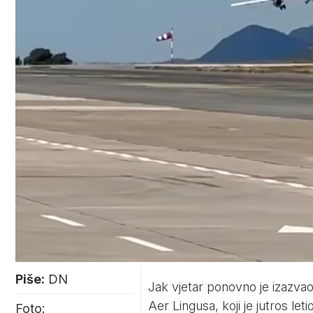
Piše:
DN
Jak vjetar ponovno je izazv
Aer Lingusa, koji je jutros le
Foto: