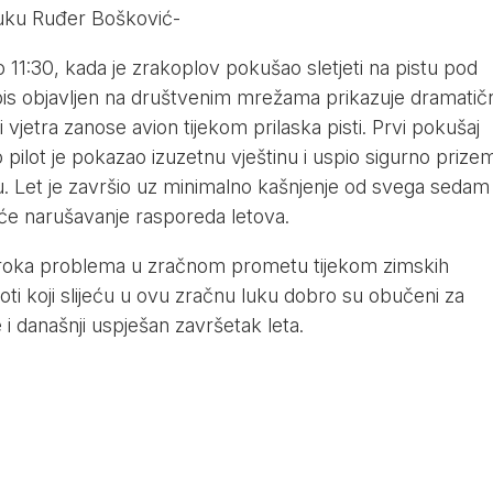
 luku Ruđer Bošković-
o 11:30, kada je zrakoplov pokušao sletjeti na pistu pod
pis objavljen na društvenim mrežama prikazuje dramatič
 vjetra zanose avion tijekom prilaska pisti. Prvi pokušaj
o pilot je pokazao izuzetnu vještinu i uspio sigurno prizeml
 Let je završio uz minimalno kašnjenje od svega sedam
eće narušavanje rasporeda letova.
uzroka problema u zračnom prometu tijekom zimskih
oti koji slijeću u ovu zračnu luku dobro su obučeni za
 i današnji uspješan završetak leta.