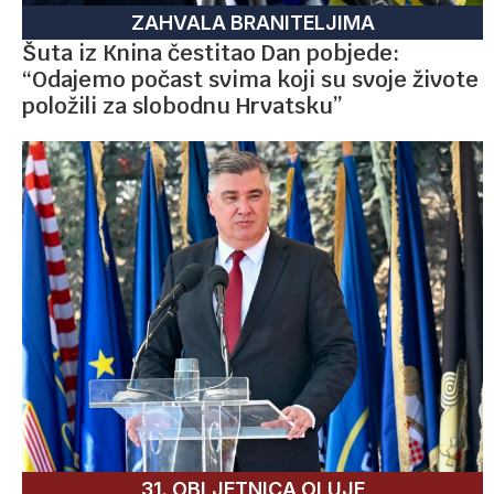
ZAHVALA BRANITELJIMA
Šuta iz Knina čestitao Dan pobjede:
“Odajemo počast svima koji su svoje živote
položili za slobodnu Hrvatsku”
31. OBLJETNICA OLUJE