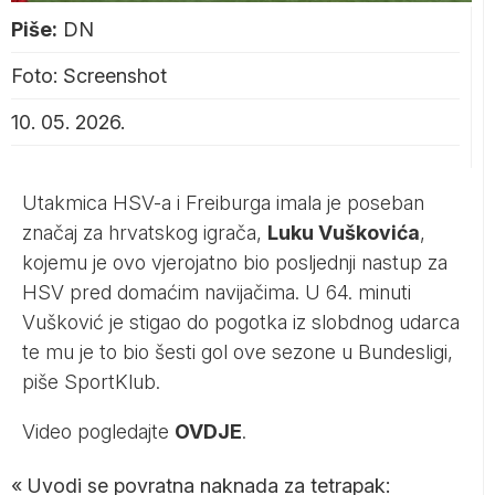
Piše:
DN
Foto: Screenshot
10. 05. 2026.
Utakmica HSV-a i Freiburga imala je poseban
značaj za hrvatskog igrača,
Luku Vuškovića
,
kojemu je ovo vjerojatno bio posljednji nastup za
HSV pred domaćim navijačima. U 64. minuti
Vušković je stigao do pogotka iz slobdnog udarca
te mu je to bio šesti gol ove sezone u Bundesligi,
piše
SportKlub
.
Video pogledajte
OVDJE
.
«
Uvodi se povratna naknada za tetrapak: