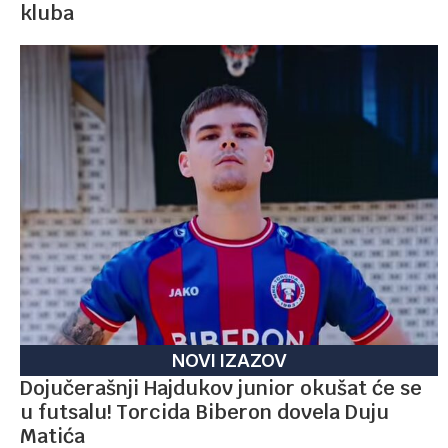
kluba
NOVI IZAZOV
Dojučerašnji Hajdukov junior okušat će se
u futsalu! Torcida Biberon dovela Duju
Matića