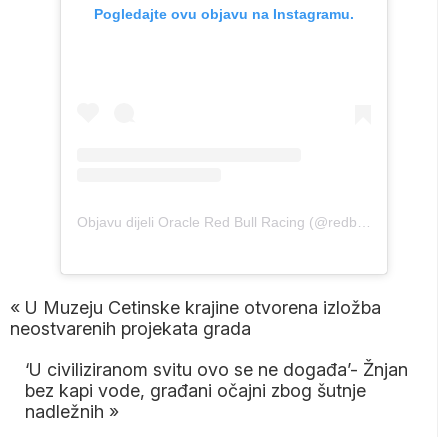
Pogledajte ovu objavu na Instagramu.
Objavu dijeli Oracle Red Bull Racing (@redbullracing)
«
U Muzeju Cetinske krajine otvorena izložba
neostvarenih projekata grada
‘U civiliziranom svitu ovo se ne događa’- Žnjan
bez kapi vode, građani očajni zbog šutnje
nadležnih
»