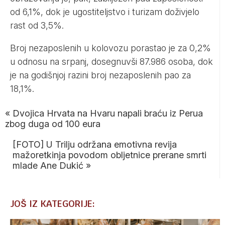
od 6,1%, dok je ugostiteljstvo i turizam doživjelo
rast od 3,5%.
Broj nezaposlenih u kolovozu porastao je za 0,2%
u odnosu na srpanj, dosegnuvši 87.986 osoba, dok
je na godišnjoj razini broj nezaposlenih pao za
18,1%.
«
Dvojica Hrvata na Hvaru napali braću iz Perua
zbog duga od 100 eura
[FOTO] U Trilju održana emotivna revija
mažoretkinja povodom obljetnice prerane smrti
mlade Ane Dukić
»
JOŠ IZ KATEGORIJE: