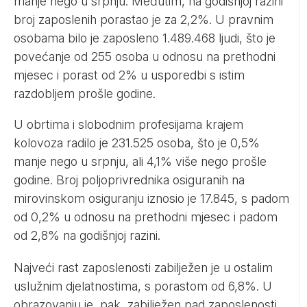
manje nego u srpnju. Međutim, na godišnjoj razini
broj zaposlenih porastao je za 2,2%. U pravnim
osobama bilo je zaposleno 1.489.468 ljudi, što je
povećanje od 255 osoba u odnosu na prethodni
mjesec i porast od 2% u usporedbi s istim
razdobljem prošle godine.
U obrtima i slobodnim profesijama krajem
kolovoza radilo je 231.525 osoba, što je 0,5%
manje nego u srpnju, ali 4,1% više nego prošle
godine. Broj poljoprivrednika osiguranih na
mirovinskom osiguranju iznosio je 17.845, s padom
od 0,2% u odnosu na prethodni mjesec i padom
od 2,8% na godišnjoj razini.
Najveći rast zaposlenosti zabilježen je u ostalim
uslužnim djelatnostima, s porastom od 6,8%. U
obrazovanju je, pak, zabilježen pad zaposlenosti