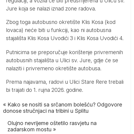
regulaciji, a vozila će biti preusmjerena u Ulicu sv.
Jure koja se nalazi iznad zone radova.
Zbog toga autobusno okretište Klis Kosa (kod
lovaca) neće biti u funkciji, kao ni autobusna
stajališta Klis Kosa Uvodići 3 i Klis Kosa Uvodići 4.
Putnicima se preporučuje korištenje privremenih
autobusnih stajališta u Ulici sv. Jure, gdje će se
nalaziti i privremeno okretište autobusa.
Prema najavama, radovi u Ulici Stare Rere trebali
bi trajati do 1. rujna 2026. godine.
«
Kako se nositi sa srčanom bolešću? Odgovore
donose stručnjaci na tribini u Splitu
Olujno nevrijeme oštetilo rasvjetu na
zadarskom mostu
»