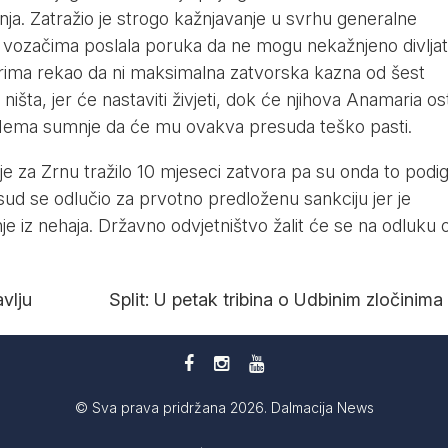
ja. Zatražio je strogo kažnjavanje u svrhu generalne
 vozačima poslala poruka da ne mogu nekažnjeno divljat
narima rekao da ni maksimalna zatvorska kazna od šest
išta, jer će nastaviti živjeti, dok će njihova Anamaria ost
 Nema sumnje da će mu ovakva presuda teško pasti.
je za Zrnu tražilo 10 mjeseci zatvora pa su onda to podig
 sud se odlučio za prvotno predloženu sankciju jer je
je iz nehaja. Državno odvjetništvo žalit će se na odluku 
vlju
Split: U petak tribina o Udbinim zločinima
© Sva prava pridržana 2026. Dalmacija News