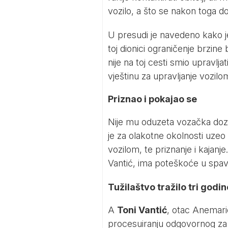
vozilo, a što se nakon toga d
U presudi je navedeno kako j
toj dionici ograničenje brzin
nije na toj cesti smio upravl
vještinu za upravljanje vozil
Priznao i pokajao se
Nije mu oduzeta vozačka dozv
je za olakotne okolnosti uzeo 
vozilom, te priznanje i kajanj
Vantić, ima poteškoće u spavanj
Tužilaštvo tražilo tri godi
A
Toni Vantić
, otac Anemari
procesuiranju odgovornog za 