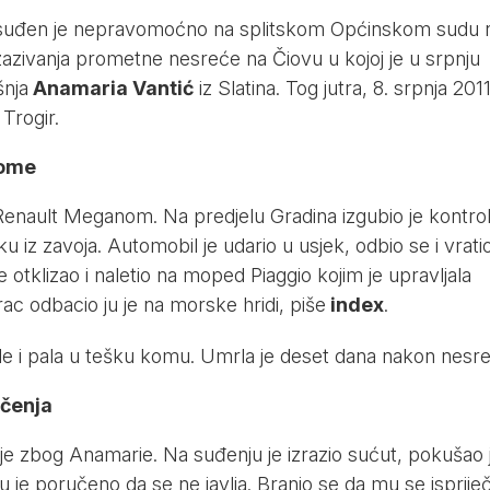
osuđen je nepravomoćno na splitskom Općinskom sudu 
azivanja prometne nesreće na Čiovu u kojoj je u srpnju
šnja
Anamaria Vantić
iz Slatina. Tog jutra, 8. srpnja 2011
Trogir.
kome
 Renault Meganom. Na predjelu Gradina izgubio je kontro
sku iz zavoja. Automobil je udario u usjek, odbio se i vrati
 otklizao i naletio na moped Piaggio kojim je upravljala
c odbacio ju je na morske hridi, piše
index
.
ede i pala u tešku komu. Umrla je deset dana nakon nesr
ičenja
 je zbog Anamarie. Na suđenju je izrazio sućut, pokušao j
i mu je poručeno da se ne javlja. Branio se da mu se ispriječ