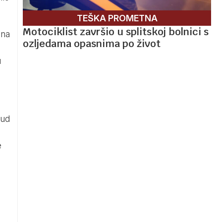
TEŠKA PROMETNA
Motociklist završio u splitskoj bolnici s
 na
ozljedama opasnima po život
u
Sud
e