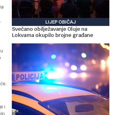
na
.
LIJEP OBIČAJ
Svečano obilježavanje Oluje na
Lokvama okupilo brojne građane
lu
o
eće.
e i
ilo