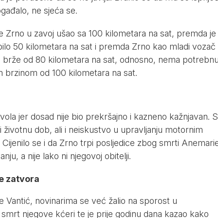
ogađalo, ne sjeća se.
e Zrno u zavoj ušao sa 100 kilometara na sat, premda je
e bilo 50 kilometara na sat i premda Zrno kao mladi vozač
jati brže od 80 kilometara na sat, odnosno, nema potrebn
om brzinom od 100 kilometara na sat.
ola jer dosad nije bio prekršajno i kazneno kažnjavan. 
i životnu dob, ali i neiskustvo u upravljanju motornim
e. Cijenilo se i da Zrno trpi posljedice zbog smrti Anemari
u, a nije lako ni njegovoj obitelji.
ne zatvora
e Vantić, novinarima se već žalio na sporost u
smrt njegove kćeri te je prije godinu dana kazao kako