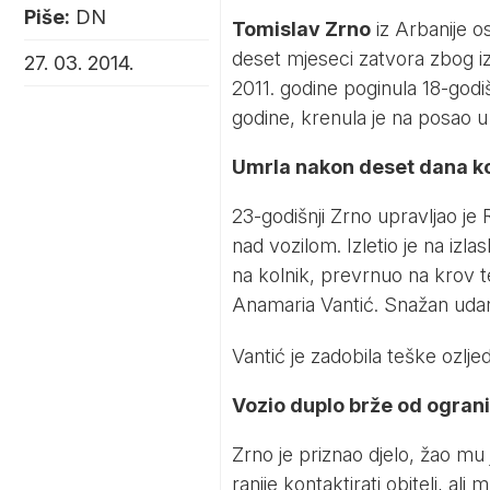
Piše:
DN
Tomislav Zrno
iz Arbanije 
deset mjeseci zatvora zbog iz
27. 03. 2014.
2011. godine poginula 18-godi
godine, krenula je na posao u 
Umrla nakon deset dana 
23-godišnji Zrno upravljao je
nad vozilom. Izletio je na izla
na kolnik, prevrnuo na krov te
Anamaria Vantić. Snažan udara
Vantić je zadobila teške ozlj
Vozio duplo brže od ogran
Zrno je priznao djelo, žao mu
ranije kontaktirati obitelj, al