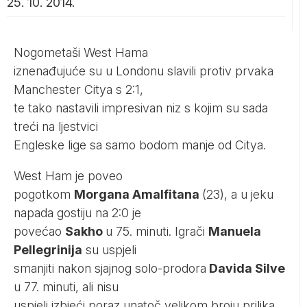
25. 10. 2014.
Nogometaši West Hama
iznenađujuće su u Londonu slavili protiv prvaka
Manchester Citya s 2:1,
te tako nastavili impresivan niz s kojim su sada
treći na ljestvici
Engleske lige sa samo bodom manje od Citya.
West Ham je poveo
pogotkom
Morgana Amalfitana
(23), a u jeku
napada gostiju na 2:0 je
povećao
Sakho
u 75. minuti. Igrači
Manuela
Pellegrinija
su uspjeli
smanjiti nakon sjajnog solo-prodora
Davida Silve
u 77. minuti, ali nisu
uspjeli izbjeći poraz unatoč velikom broju prilika.