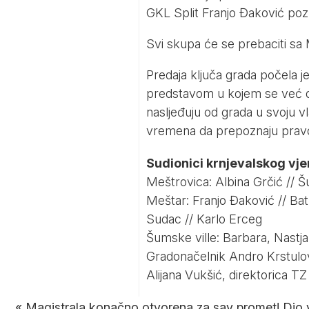
GKL Split Franjo Đaković pozn
Svi skupa će se prebaciti sa
Predaja ključa grada počela 
predstavom u kojem se već det
nasljeđuju od grada u svoju v
vremena da prepoznaju pravog
Sudionici krnjevalskog vje
Meštrovica: Albina Grčić // Š
Meštar: Franjo Đaković // B
Sudac // Karlo Erceg
Šumske ville: Barbara, Nastja,
Gradonačelnik Andro Krstulo
Alijana Vukšić, direktorica T
«
Magistrala konačno otvorena za sav promet! Dio 