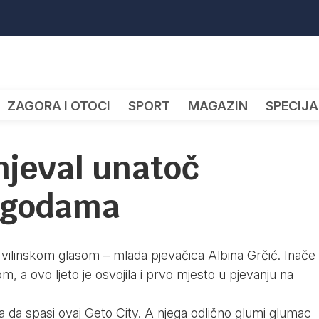
ZAGORA I OTOCI
SPORT
MAGAZIN
SPECIJA
njeval unatoč
ogodama
 vilinskom glasom – mlada pjevačica Albina Grčić. Inače
om, a ovo ljeto je osvojila i prvo mjesto u pjevanju na
 da spasi ovaj Geto City. A njega odlično glumi glumac