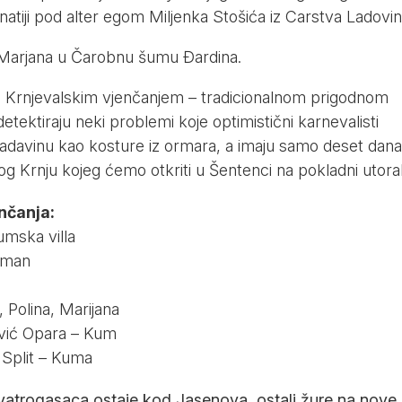
atiji pod alter egom Miljenka Stošića iz Carstva Ladovin
 Marjana u Čarobnu šumu Đardina.
je Krnjevalskim vjenčanjem – tradicionalnom prigodnom
ektiraju neki problemi koje optimistični karnevalisti
ladavinu kao kosture iz ormara, a imaju samo deset dana
 Krnju kojeg ćemo otkriti u Šentenci na pokladni utora
nčanja:
umska villa
atman
 Polina, Marijana
vić Opara – Kum
Z Split – Kuma
vatrogasaca ostaje kod Jasenova, ostali žure na nove