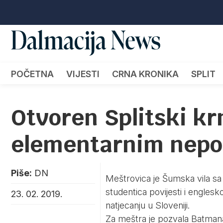
POČETNA
VIJESTI
CRNA KRONIKA
SPLIT
Otvoren Splitski kr
elementarnim nep
Piše:
DN
Meštrovica je Šumska vila sa
studentica povijesti i englesk
23. 02. 2019.
natjecanju u Sloveniji.
Za meštra je pozvala Batmana