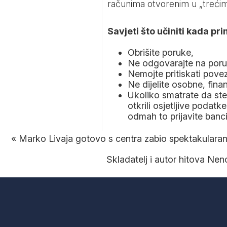
računima otvorenim u „treći
Savjeti što učiniti kada pr
Obrišite poruke,
Ne odgovarajte na poru
Nemojte pritiskati povezn
Ne dijelite osobne, fina
Ukoliko smatrate da ste
otkrili osjetljive podatk
odmah to prijavite banci,
«
Marko Livaja gotovo s centra zabio spektakular
Skladatelj i autor hitova Nen