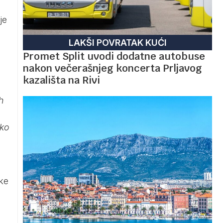
je
LAKŠI POVRATAK KUĆI
Promet Split uvodi dodatne autobuse
nakon večerašnjeg koncerta Prljavog
kazališta na Rivi
h
ako
ske