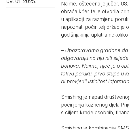
09. 01. 2025.
Naime, oštećena je jučer, 08.
obraća kćer te je otvorila pri
u aplikaciji za razmjenu poruka
nepoznati počinitelj držao je 
godišnjakinja uplatila nekolik
– Upozoravamo građane da uk
odgovaraju na nju niti slijed
bonova. Naime, riječ je o ob
takvu poruku, prvo stupe u 
bi provjerili istinitost inform
Smishing je napad društvenog
počinjenja kaznenog djela Pr
s ciljem krađe osobnih, financi
Smishing je kombinacija SMS i