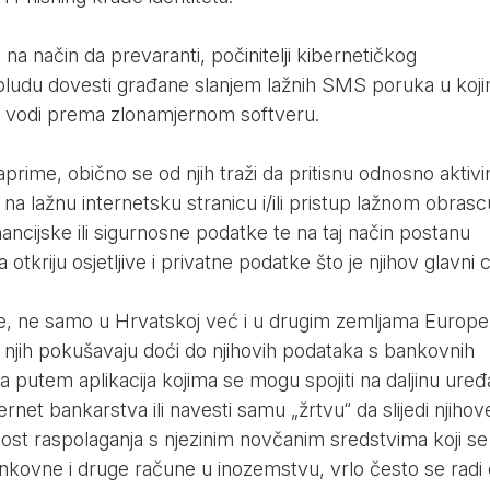
na način da prevaranti, počinitelji kibernetičkog
abludu dovesti građane slanjem lažnih SMS poruka u koj
ja vodi prema zlonamjernom softveru.
rime, obično se od njih traži da pritisnu odnosno aktivir
 na lažnu internetsku stranicu i/ili pristup lažnom obrasc
inancijske ili sigurnosne podatke te na taj način postanu
tkriju osjetljive i privatne podatke što je njihov glavni ci
ane, ne samo u Hrvatskoj već i u drugim zemljama Europe 
od njih pokušavaju doći do njihovih podataka s bankovnih
n da putem aplikacija kojima se mogu spojiti na daljinu uređ
ternet bankarstva ili navesti samu „žrtvu“ da slijedi njihov
ost raspolaganja s njezinim novčanim sredstvima koji se
ankovne i druge račune u inozemstvu, vrlo često se radi 