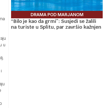
DRAMA POD MARJANOM
ima
“Bilo je kao da grmi”: Susjedi se žalili
na turiste u Splitu, par završio kažnjen
aju
u u
lj.
i
aju
e
o