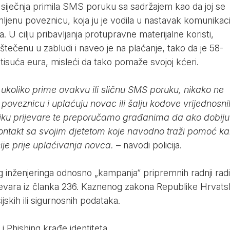
 siječnja primila SMS poruku sa sadržajem kao da joj se
mljenu poveznicu, koja ju je vodila u nastavak komunikaci
. U cilju pribavljanja protupravne materijalne koristi,
oštečenu u zabludi i naveo je na plaćanje, tako da je 58-
o tisuća eura, misleći da tako pomaže svojoj kćeri.
oliko prime ovakvu ili sličnu SMS poruku, nikako ne
e poveznicu i uplaćuju novac ili šalju kodove vrijednosni
liku prijevare te preporučamo građanima da ako dobiju
kontakt sa svojim djetetom koje navodno traži pomoć k
acije prije uplaćivanja novca.
– navodi policija.
 inženjeringa odnosno „kampanja“ pripremnih radnji radi
ijevara iz članka 236. Kaznenog zakona Republike Hrvat
jskih ili sigurnosnih podataka.
 Phishing krađe identiteta.