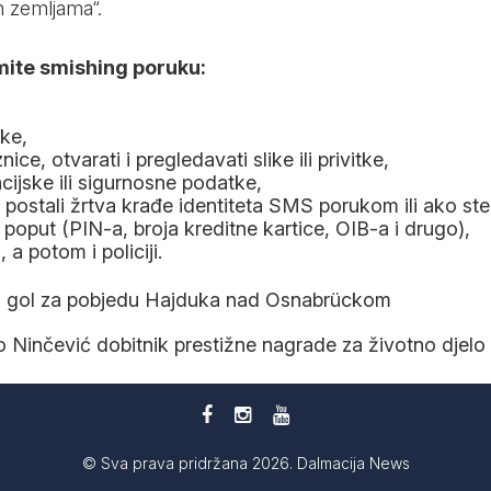
m zemljama“.
imite smishing poruku:
ke,
ice, otvarati i pregledavati slike ili privitke,
ncijske ili sigurnosne podatke,
 postali žrtva krađe identiteta SMS porukom ili ako ste
e poput (PIN-a, broja kreditne kartice, OIB-a i drugo),
 a potom i policiji.
an gol za pobjedu Hajduka nad Osnabrückom
o Ninčević dobitnik prestižne nagrade za životno djelo
© Sva prava pridržana 2026. Dalmacija News