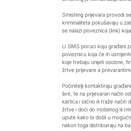
Smishing prijevara provodi se 
kriminaliteta pokušavaju u z
se nalazi poveznica (link) ko
U SMS poruci koju građani zap
poveznicu koja će ih usmjeriti
koje trebaju unijeti osobne, f
žrtve prijevare a prevarantima o
Počinitelji kontaktiraju građ
šire, te na prijevaran način 
kartica i slično ili traže nači
žrtve i doći do mobilnog ili In
upute kako bi došli u mogućn
nakon toga distribuiraju na b