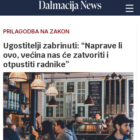
PRILAGODBA NA ZAKON
Ugostitelji zabrinuti: “Naprave li
ovo, većina nas će zatvoriti i
otpustiti radnike”