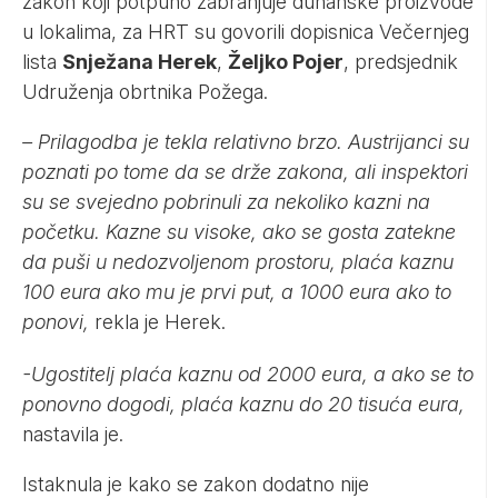
zakon koji potpuno zabranjuje duhanske proizvode
u lokalima, za HRT su govorili dopisnica Večernjeg
lista
Snježana Herek
,
Željko Pojer
, predsjednik
Udruženja obrtnika Požega.
– Prilagodba je tekla relativno brzo. Austrijanci su
poznati po tome da se drže zakona, ali inspektori
su se svejedno pobrinuli za nekoliko kazni na
početku. Kazne su visoke, ako se gosta zatekne
da puši u nedozvoljenom prostoru, plaća kaznu
100 eura ako mu je prvi put, a 1000 eura ako to
ponovi,
rekla je Herek.
-Ugostitelj plaća kaznu od 2000 eura, a ako se to
ponovno dogodi, plaća kaznu do 20 tisuća eura,
nastavila je.
Istaknula je kako se zakon dodatno nije