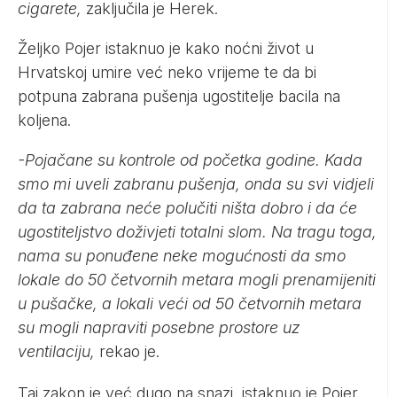
cigarete,
zaključila je Herek.
Željko Pojer istaknuo je kako noćni život u
Hrvatskoj umire već neko vrijeme te da bi
potpuna zabrana pušenja ugostitelje bacila na
koljena.
-Pojačane su kontrole od početka godine. Kada
smo mi uveli zabranu pušenja, onda su svi vidjeli
da ta zabrana neće polučiti ništa dobro i da će
ugostiteljstvo doživjeti totalni slom. Na tragu toga,
nama su ponuđene neke mogućnosti da smo
lokale do 50 četvornih metara mogli prenamijeniti
u pušačke, a lokali veći od 50 četvornih metara
su mogli napraviti posebne prostore uz
ventilaciju,
rekao je.
Taj zakon je već dugo na snazi, istaknuo je Pojer,