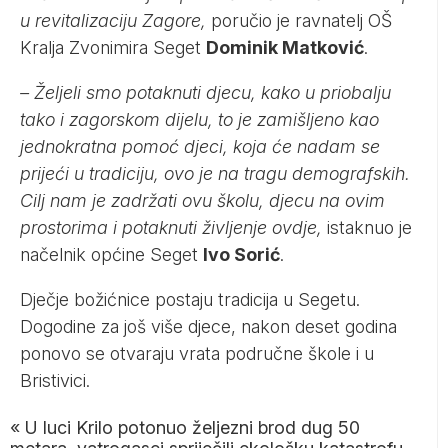
u revitalizaciju Zagore,
poručio je ravnatelj OŠ
Kralja Zvonimira Seget
Dominik Matković
.
– Željeli smo potaknuti djecu, kako u priobalju
tako i zagorskom dijelu, to je zamišljeno kao
jednokratna pomoć djeci, koja će nadam se
prijeći u tradiciju, ovo je na tragu demografskih.
Cilj nam je zadržati ovu školu, djecu na ovim
prostorima i potaknuti življenje ovdje,
istaknuo je
načelnik općine Seget
Ivo Sorić
.
Dječje božićnice postaju tradicija u Segetu.
Dogodine za još više djece, nakon deset godina
ponovo se otvaraju vrata područne škole i u
Bristivici.
«
U luci Krilo potonuo željezni brod dug 50