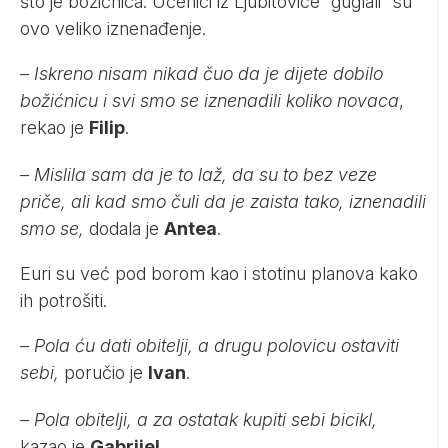
što je božićnica. Učenici iz Ljubitovice “guglali” su
ovo veliko iznenađenje.
– Iskreno nisam nikad čuo da je dijete dobilo
božićnicu i svi smo se iznenadili koliko novaca
,
rekao je
Filip
.
– Mislila sam da je to laž, da su to bez veze
priče, ali kad smo čuli da je zaista tako, iznenadili
smo se,
dodala je
Antea
.
Euri su već pod borom kao i stotinu planova kako
ih potrošiti.
– Pola ću dati obitelji, a drugu polovicu ostaviti
sebi,
poručio je
Ivan
.
– Pola obitelji, a za ostatak kupiti sebi bicikl,
kazao je
Gabrijel
.