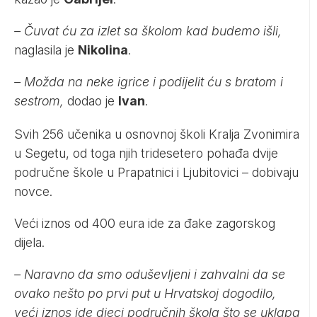
– Čuvat ću za izlet sa školom kad budemo išli,
naglasila je
Nikolina
.
– Možda na neke igrice i podijelit ću s bratom i
sestrom,
dodao je
Ivan
.
Svih 256 učenika u osnovnoj školi Kralja Zvonimira
u Segetu, od toga njih tridesetero pohađa dvije
područne škole u Prapatnici i Ljubitovici – dobivaju
novce.
Veći iznos od 400 eura ide za đake zagorskog
dijela.
– Naravno da smo oduševljeni i zahvalni da se
ovako nešto po prvi put u Hrvatskoj dogodilo,
veći iznos ide djeci područnih škola što se uklapa