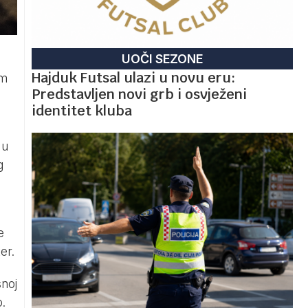
UOČI SEZONE
Hajduk Futsal ulazi u novu eru:
om
Predstavljen novi grb i osvježeni
identitet kluba
 u
g
e
er.
snoj
o.