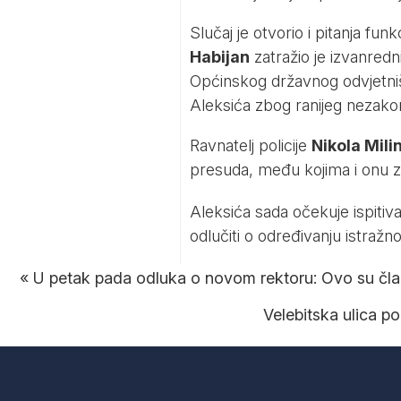
Slučaj je otvorio i pitanja f
Habijan
zatražio je izvanred
Općinskog državnog odvjetniš
Aleksića zbog ranijeg nezakon
Ravnatelj policije
Nikola Mili
presuda, među kojima i onu za
Aleksića sada očekuje ispiti
odlučiti o određivanju istražn
«
U petak pada odluka o novom rektoru: Ovo su člano
Velebitska ulica p