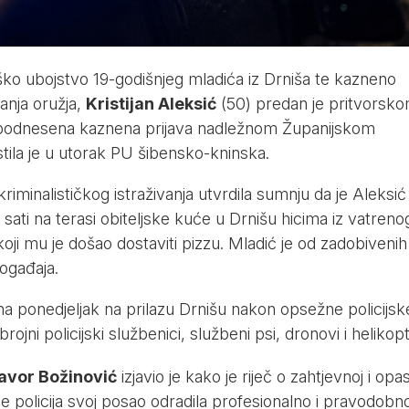
ško ubojstvo 19-godišnjeg mladića iz Drniša te kazneno
anja oružja,
Kristijan Aleksić
(50) predan je pritvorsk
e podnesena kaznena prijava nadležnom Županijskom
stila je u utorak PU šibensko-kninska.
riminalističkog istraživanja utvrdila sumnju da je Aleksić
 sati na terasi obiteljske kuće u Drnišu hicima iz vatreno
oji mu je došao dostaviti pizzu. Mladić je od zadobivenih
ogađaja.
na ponedjeljak na prilazu Drnišu nakon opsežne policijsk
rojni policijski službenici, službeni psi, dronovi i helikopt
avor Božinović
izjavio je kako je riječ o zahtjevnoj i opa
 je policija svoj posao odradila profesionalno i pravodobn