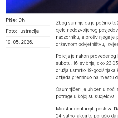
Piše:
DN
Zbog sumnje da je počinio te
djelo nedozvoljenog posjedov
Foto: Ilustracija
nadzorniku, a protiv njega j
19. 05. 2026.
državnom odvjetništvu, izvije
Policija je nakon provedenog k
subotu, 16. svibnja, oko 23.05
oružja usmrtio 19-godišnjaka k
ozljeda preminuo na mjestu d
Osumnjičeni je uhićen u noći 
potrage u kojoj su sudjelovali b
Ministar unutarnjih poslova
D
24-satnoj akciji te poručio da