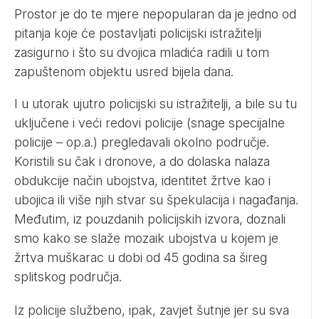
Prostor je do te mjere nepopularan da je jedno od
pitanja koje će postavljati policijski istražitelji
zasigurno i što su dvojica mladića radili u tom
zapuštenom objektu usred bijela dana.
I u utorak ujutro policijski su istražitelji, a bile su tu
uključene i veći redovi policije (snage specijalne
policije – op.a.) pregledavali okolno područje.
Koristili su čak i dronove, a do dolaska nalaza
obdukcije način ubojstva, identitet žrtve kao i
ubojica ili više njih stvar su špekulacija i nagađanja.
Međutim, iz pouzdanih policijskih izvora, doznali
smo kako se slaže mozaik ubojstva u kojem je
žrtva muškarac u dobi od 45 godina sa šireg
splitskog područja.
Iz policije službeno, ipak, zavjet šutnje jer su sva