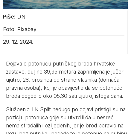
Piše:
DN
Foto: Pixabay
29. 12. 2024.
Dojava o potonuću putničkog broda hrvatske
zastave, duljine 39,95 metara zaprimljena je jučer
ujutro, 28. prosinca od strane vlasnika (domaća
pravna osoba), koji je obavijestio da se potonuće
broda dogodilo oko 05.30 sati ujutro, istoga dana.
Službenici LK Split nedugo po dojavi pristigli su na
poziciju potonuća gdje su utvrdili da u nesreći
nema stradalih i ozlijeđenih, jer je brod boravio na
vezu bez putnika i posade te je potonuo na dubinu