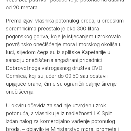
od 20 metara.
Prema izjavi vlasnika potonulog broda, u brodskim
spremnicima preostalo je oko 300 litara
pogonskog goriva, koje je istjecanjem uzrokovalo
površinsko onečišćenje mora i morskog okoliša u
luci, slijedom čega su iz splitske Kapetanije u
sanaciju onečišćenja angažirani pripadnici
Dobrovoljnoga vatrogasnog društva DVD
Gomilica, koji su jučer do 09.50 sati postavili
upijajuće brane, čime su ograničili daljnje širenje
onečišćenja.
U okviru očevida za sad nije utvrđen uzrok
potonuća, a vlasniku je iz nadležnosti LK Split
izdan nalog za komercijalno vađenje potonulog
broda. – objavilo je Ministarstvo mora, prometa i