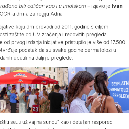
 građana biti odličan kao i u Imotskom –
izjavio je
Ivan
i OCR-a dm-a za regiju Adria.
ijative koju dm provodi od 2011. godine s ciljem
sti zaštite od UV zračenja i redovitih pregleda.
d prvog izdanja inicijative pristupilo je više od 17.500
otvrđuje podatak da su svake godine dermatolozi u
anih uputili na daljnje preglede.
Zaštiti se…i uživaj na suncu“ kao i detaljan raspored