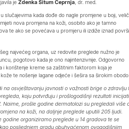
javila je
Zdenka Šitum Čeprnja
, dr. med.
 u slučajevima kada dođe do nagle promjene u boji, velič
rimijeti nova promjena na koži, osobito ako je tamno
ova te ako se povećava u promjeru ili izdiže iznad površ
ašeg najvećeg organa, uz redovite preglede nužno je
 suncu, pogotovo kada je ono najintenzivnije. Odgovorno
 i korištenje kreme sa zaštitnim faktorom koja je
ju kože te nošenje lagane odjeće i šešira sa širokim obod
 na osvještavanju javnosti o važnosti brige o zdravlju 
regleda, koju potvrđuju i prošlogodišnji rezultati inicijat
“. Naime, prošle godine dermatolozi su pregledali više 
mjena na koži, na daljnje preglede uputili 205 ljudi.
ve godine organiziramo preglede u 14 gradova te se
 kao posljednjem gradu obuhvaćenom ovogodišnjim