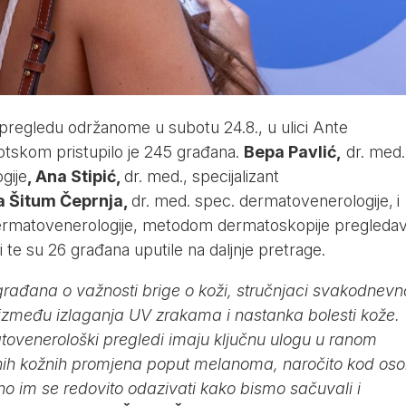
egledu održanome u subotu 24.8., u ulici Ante
tskom pristupilo je 245 građana.
Bepa Pavlić,
dr. med.
gije
, Ana Stipić,
dr. med., specijalizant
 Šitum Čeprnja,
dr. med. spec. dermatovenerologije,
i
ermatovenerologije, metodom dermatoskopije pregledav
te su 26 građana uputile na daljnje pretrage.
 građana o važnosti brige o koži, stručnjaci svakodnevn
zmeđu izlaganja UV zrakama i nastanka bolesti kože.
tovenerološki pregledi imaju ključnu ulogu u ranom
snih kožnih promjena poput melanoma, naročito kod os
o im se redovito odazivati kako bismo sačuvali i