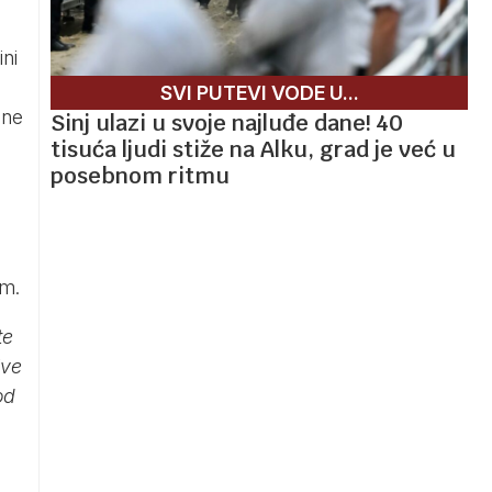
ini
SVI PUTEVI VODE U...
ine
Sinj ulazi u svoje najluđe dane! 40
tisuća ljudi stiže na Alku, grad je već u
posebnom ritmu
om.
te
ive
od