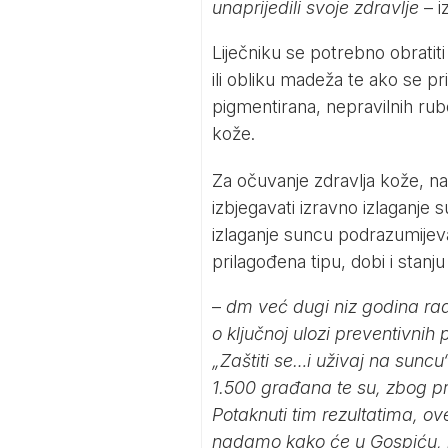
unaprijedili svoje zdravlje
– iz
Liječniku se potrebno obratiti
ili obliku madeža te ako se p
pigmentirana, nepravilnih rub
kože.
Za očuvanje zdravlja kože, n
izbjegavati izravno izlaganje
izlaganje suncu podrazumijeva
prilagođena tipu, dobi i stan
–
dm već dugi niz godina radi
o ključnoj ulozi preventivnih p
„Zaštiti se…i uživaj na suncu
1.500 građana te su, zbog pro
Potaknuti tim rezultatima, o
nadamo kako će u Gospiću,