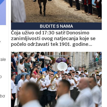
BUDITE S NAMA
Čoja uživo od 17:30 sati! Donosimo
zanimljivosti ovog natjecanja koje se
,
počelo održavati tek 1901. godine…
ale
o
oba