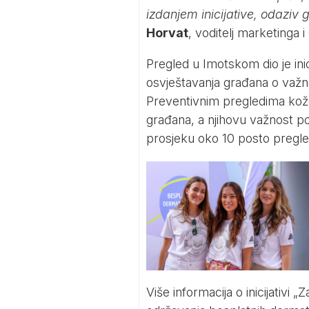
izdanjem inicijative, odaziv
Horvat
, voditelj marketinga 
Pregled u Imotskom dio je inic
osvještavanja građana o važno
Preventivnim pregledima kože o
građana, a njihovu važnost p
prosjeku oko 10 posto pregled
Više informacija o inicijativi „