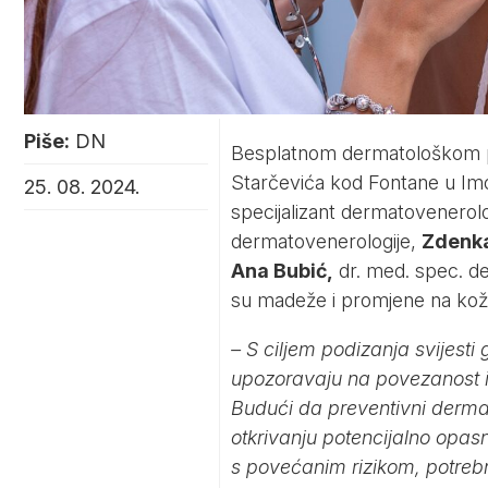
Piše:
DN
Besplatnom dermatološkom pr
Starčevića kod Fontane u Imo
25. 08. 2024.
specijalizant dermatovenerolo
dermatovenerologije,
Zdenka
Ana Bubić,
dr. med. spec. d
su madeže i promjene na koži 
– S ciljem podizanja svijesti
upozoravaju na povezanost i
Budući da preventivni derma
otkrivanju potencijalno opa
s povećanim rizikom, potrebn