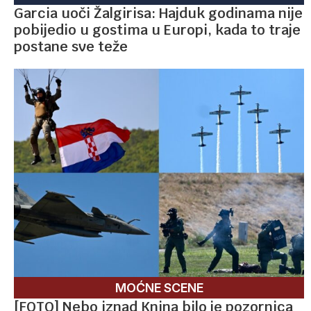
Garcia uoči Žalgirisa: Hajduk godinama nije
pobijedio u gostima u Europi, kada to traje
postane sve teže
MOĆNE SCENE
[FOTO] Nebo iznad Knina bilo je pozornica