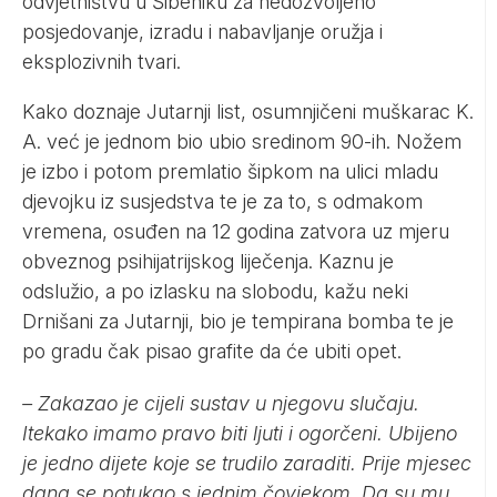
odvjetništvu u Šibeniku za nedozvoljeno
posjedovanje, izradu i nabavljanje oružja i
eksplozivnih tvari.
Kako doznaje
Jutarnji list,
osumnjičeni muškarac K.
A. već je jednom bio ubio sredinom 90-ih. Nožem
je izbo i potom premlatio šipkom na ulici mladu
djevojku iz susjedstva te je za to, s odmakom
vremena, osuđen na 12 godina zatvora uz mjeru
obveznog psihijatrijskog liječenja. Kaznu je
odslužio, a po izlasku na slobodu, kažu neki
Drnišani za Jutarnji, bio je tempirana bomba te je
po gradu čak pisao grafite da će ubiti opet.
– Zakazao je cijeli sustav u njegovu slučaju.
Itekako imamo pravo biti ljuti i ogorčeni. Ubijeno
je jedno dijete koje se trudilo zaraditi. Prije mjesec
dana se potukao s jednim čovjekom. Da su mu