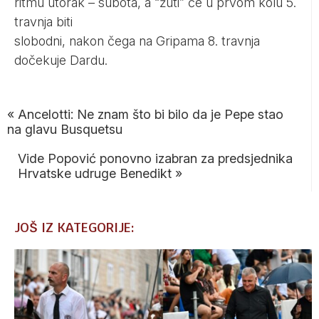
ritmu utorak – subota, a “žuti” će u prvom kolu 5.
travnja biti
slobodni, nakon čega na Gripama 8. travnja
dočekuje Dardu.
«
Ancelotti: Ne znam što bi bilo da je Pepe stao
na glavu Busquetsu
Vide Popović ponovno izabran za predsjednika
Hrvatske udruge Benedikt
»
JOŠ IZ KATEGORIJE: