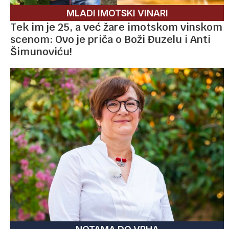
MLADI IMOTSKI VINARI
Tek im je 25, a već žare imotskom vinskom
scenom: Ovo je priča o Boži Đuzelu i Anti
Šimunoviću!