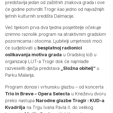
predstavlja jedan od zaštitnih znakova grada i ove
će godine potvrditi Trogir kao jedno od najvažnijih
ljetnih kulturnih središta Dalmacije.
Već tijekom prva dva tjedna posjetitelje očekuje
iznimno raznolik program na atraktivnim gradskim
pozornicama i otocima. Ljubitelji umjetnosti moći
će sudjelovati u
besplatnoj radionici
oslikavanja motiva grada
u Gradskoj loži u
organizaciji LUT-a Trogir dok će najmlađe
razveseliti dječja predstava
„Složna obitelj“
u
Parku Malarija.
Program donosi i vrhunsku glazbu – od koncerta
Trio in Breve – Opera Selecta
u Kneževu dvoru
preko nastupa
Narodne glazbe Trogir
i
KUD-a
Kvadrilja
na Trgu Ivana Pavla II. do velikog