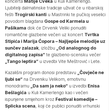
koncerta
Matije Cveka
u Kuli Kamerlengo.
Ljubitelji dalmatinske tradicije uživat će u ribarskoj
fešti
Trogirski kanti
u Mastrinki te pučkoj veselici
povodom blagdana
Gospe od Karmela u
Pašikama
dok će Drvenik Veliki ponuditi
romantične glazbene večeri uz koncert
Tvrtka
Stipića i Marija Ćopora – Najljepše melodije uz
sunčev zalazak
, izložbu
„Od analognog do
digitalnog zapisa“
te glazbeno-scensku večer
„Tango leptira“
u izvedbi Vite Meštrović i Lete.
Kazališni program donosi predstavu
„Čovječe ne
ljubi se“
na Drveniku Velikom, emotivnu
monodramu
„Da sam ja neko“
u izvedbi
Enisa
Bešlagića
u Kuli Kamerlengo kao i večeri
ispunjene smijehom kroz
Festival komedije –
Splicka scena
, koji će publici ponuditi vrhunski