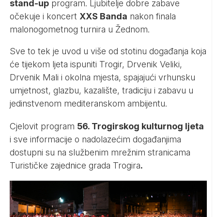
stand-up
program. Ljubitelje dobre zabave
očekuje i koncert
XXS Banda
nakon finala
malonogometnog turnira u Žednom.
Sve to tek je uvod u više od stotinu događanja koja
će tijekom ljeta ispuniti Trogir, Drvenik Veliki,
Drvenik Mali i okolna mjesta, spajajući vrhunsku
umjetnost, glazbu, kazalište, tradiciju i zabavu u
jedinstvenom mediteranskom ambijentu.
Cjelovit program
56. Trogirskog kulturnog ljeta
i sve informacije o nadolazećim događanjima
dostupni su na službenim mrežnim stranicama
Turističke zajednice grada Trogira
.