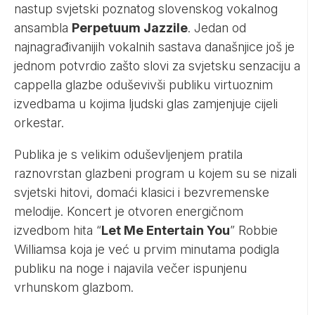
nastup svjetski poznatog slovenskog vokalnog
ansambla
Perpetuum Jazzile
. Jedan od
najnagrađivanijih vokalnih sastava današnjice još je
jednom potvrdio zašto slovi za svjetsku senzaciju a
cappella glazbe oduševivši publiku virtuoznim
izvedbama u kojima ljudski glas zamjenjuje cijeli
orkestar.
Publika je s velikim oduševljenjem pratila
raznovrstan glazbeni program u kojem su se nizali
svjetski hitovi, domaći klasici i bezvremenske
melodije. Koncert je otvoren energičnom
izvedbom hita “
Let Me Entertain You
” Robbie
Williamsa koja je već u prvim minutama podigla
publiku na noge i najavila večer ispunjenu
vrhunskom glazbom.