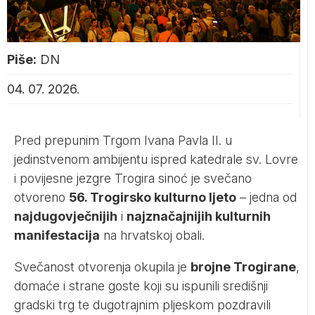
Piše:
DN
04. 07. 2026.
Pred prepunim Trgom Ivana Pavla II. u
jedinstvenom ambijentu ispred katedrale sv. Lovre
i povijesne jezgre Trogira sinoć je svečano
otvoreno
56. Trogirsko kulturno ljeto
– jedna od
najdugovječnijih
i
najznačajnijih kulturnih
manifestacija
na hrvatskoj obali.
Svečanost otvorenja okupila je
brojne Trogirane
,
domaće i strane goste koji su ispunili središnji
gradski trg te dugotrajnim pljeskom pozdravili