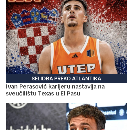
SELIDBA PREKO ATLANTIKA
Ivan Perasović karijeru nastavlja na
sveučilištu Texas u El Pasu