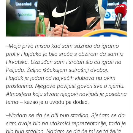
–
Moja prva misao kad sam saznao da igramo
protiv Hajduka je bila sreća s obzirom da sam iz
Hrvatske. Uzbuđen sam i sretan što ću igrati na
Poljudu. Željno iščekujem sutrašnji dvoboj.
Hajduk je jedan od najvećih klubova na ovim
prostorima. Njegova povijest govori sve o njemu.
Atmosfera koju stvore njegovi navijači je posebna
tema
– kazao je u uvodu pa dodao.
–
Nadam se da će biti pun stadion. Sjećam se da
sam ovdje bio na utakmici reprezentacije, tada je
bio pun stadion. Nadam se da će mi se ta želja