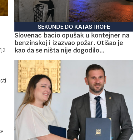
SEKUNDE DO KATASTROFE
Slovenac bacio opušak u kontejner na
benzinskoj i izazvao požar. Otišao je
kao da se ništa nije dogodilo…
nja
sti
»