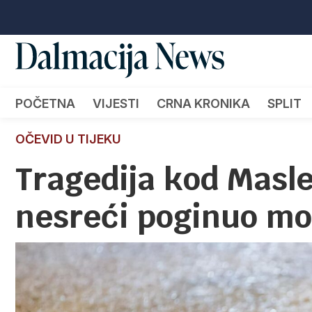
POČETNA
VIJESTI
CRNA KRONIKA
SPLIT
OČEVID U TIJEKU
Tragedija kod Masl
nesreći poginuo mo