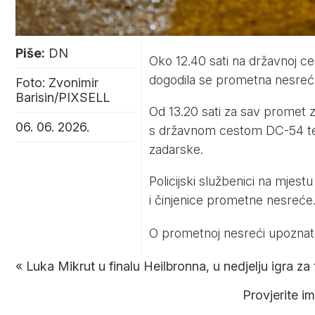
Piše:
DN
Oko 12.40 sati na državnoj 
dogodila se prometna nesreća
Foto: Zvonimir
Barisin/PIXSELL
Od 13.20 sati za sav promet 
06. 06. 2026.
s državnom cestom DC-54 te s
zadarske.
Policijski službenici na mjes
i činjenice prometne nesreće
O prometnoj nesreći upoznato
«
Luka Mikrut u finalu Heilbronna, u nedjelju igra za tr
Provjerite i