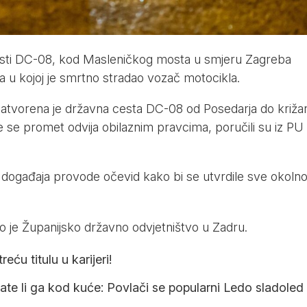
cesti DC-08, kod Masleničkog mosta u smjeru Zagreba
 u kojoj je smrtno stradao vozač motocikla.
zatvorena je državna cesta DC-08 od Posedarja do križa
e promet odvija obilaznim pravcima, poručili su iz PU
tu događaja provode očevid kako bi se utvrdile sve okolno
.
 je Županijsko državno odvjetništvo u Zadru.
eću titulu u karijeri!
mate li ga kod kuće: Povlači se popularni Ledo sladoled