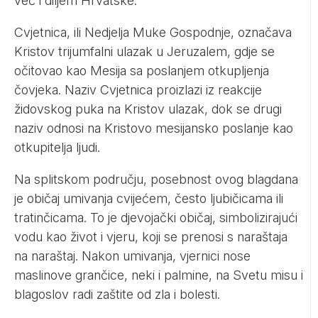
već i diljem Hrvatske.
Cvjetnica, ili Nedjelja Muke Gospodnje, označava
Kristov trijumfalni ulazak u Jeruzalem, gdje se
očitovao kao Mesija sa poslanjem otkupljenja
čovjeka. Naziv Cvjetnica proizlazi iz reakcije
židovskog puka na Kristov ulazak, dok se drugi
naziv odnosi na Kristovo mesijansko poslanje kao
otkupitelja ljudi.
Na splitskom području, posebnost ovog blagdana
je običaj umivanja cvijećem, često ljubičicama ili
tratinčicama. To je djevojački običaj, simbolizirajući
vodu kao život i vjeru, koji se prenosi s naraštaja
na naraštaj. Nakon umivanja, vjernici nose
maslinove grančice, neki i palmine, na Svetu misu i
blagoslov radi zaštite od zla i bolesti.