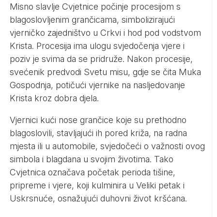
Misno slavlje Cvjetnice počinje procesijom s
blagoslovljenim grančicama, simbolizirajući
vjerničko zajedništvo u Crkvi i hod pod vodstvom
Krista. Procesija ima ulogu svjedočenja vjere i
poziv je svima da se pridruže. Nakon procesije,
svećenik predvodi Svetu misu, gdje se čita Muka
Gospodnja, potičući vjernike na nasljedovanje
Krista kroz dobra djela.
Vjernici kući nose grančice koje su prethodno
blagoslovili, stavljajući ih pored križa, na radna
mjesta ili u automobile, svjedočeći o važnosti ovog
simbola i blagdana u svojim životima. Tako
Cvjetnica označava početak perioda tišine,
pripreme i vjere, koji kulminira u Veliki petak i
Uskrsnuće, osnažujući duhovni život kršćana.