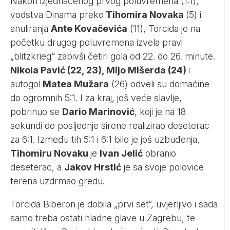
Nakon izjednačenog prvog poluvremena (1:1),
vodstva Dinama preko
Tihomira Novaka
(5) i
anuliranja
Ante Kovačevića
(11), Torcida je na
početku drugog poluvremena izvela pravi
„blitzkrieg“ zabivši četiri gola od 22. do 26. minute.
Nikola Pavić (22, 23), Mijo Mišerda (24)
i
autogol
Matea Mužara
(26) odveli su domaćine
do ogromnih 5:1. I za kraj, još veće slavlje,
pobrinuo se
Dario Marinović
, koji je na 18
sekundi do posljednje sirene realizirao deseterac
za 6:1. Između tih 5:1 i 6:1 bilo je još uzbuđenja,
Tihomiru Novaku
je
Ivan Jelić
obranio
deseterac, a
Jakov Hrstić
je sa svoje polovice
terena uzdrmao gredu.
Torcida Biberon je dobila „prvi set“, uvjerljivo i sada
samo treba ostati hladne glave u Zagrebu, te