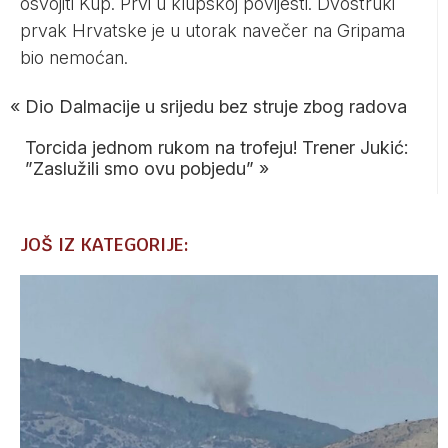
osvojiti Kup. Prvi u klupskoj povijesti. Dvostruki
prvak Hrvatske je u utorak navečer na Gripama
bio nemoćan.
«
Dio Dalmacije u srijedu bez struje zbog radova
Torcida jednom rukom na trofeju! Trener Jukić:
”Zaslužili smo ovu pobjedu”
»
JOŠ IZ KATEGORIJE: