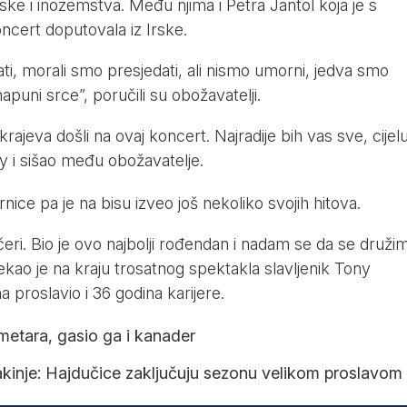
vatske i inozemstva. Među njima i Petra Jantol koja je s
koncert doputovala iz Irske.
i, morali smo presjedati, ali nismo umorni, jedva smo
apuni srce”, poručili su obožavatelji.
krajeva došli na ovaj koncert. Najradije bih vas sve, cijel
ny i sišao među obožavatelje.
rnice pa je na bisu izveo još nekoliko svojih hitova.
eri. Bio je ovo najbolji rođendan i nadam se da se druži
ekao je na kraju trosatnog spektakla slavljenik Tony
a proslavio i 36 godina karijere.
metara, gasio ga i kanader
akinje: Hajdučice zaključuju sezonu velikom proslavom