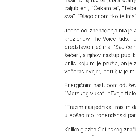
zaljubljen”, “Čekam te”, “Tebe
sva”, “Blago onom tko te ima”,
Jedno od iznenađenja bila je 
kroz show The Voice Kids. To
predstavio riječima: “Sad će 
šećer”, a njihov nastup publi
prilici koju mi je pružio, on j
večeras ovdje”, poručila je m
Energičnim nastupom oduševio 
“Morskog vuka” i “Tvoje tijelo
“Tražim nasljednika i mislim da
uljepšao moj rođendanski part
Koliko glazba Cetinskog znači 