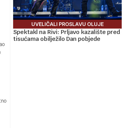
UVELIČALI PROSLAVU OLUJE
Spektakl na Rivi: Prljavo kazalište pred
tisućama obilježilo Dan pobjede
kao
a
atno