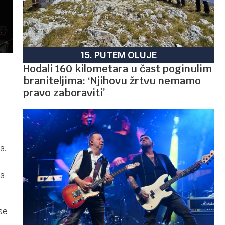
15. PUTEM OLUJE
Hodali 160 kilometara u čast poginulim
braniteljima: ‘Njihovu žrtvu nemamo
pravo zaboraviti’
a.
na
se