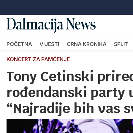
POČETNA
VIJESTI
CRNA KRONIKA
SPLIT
KONCERT ZA PAMĆENJE
Tony Cetinski prir
rođendanski party 
“Najradije bih vas s