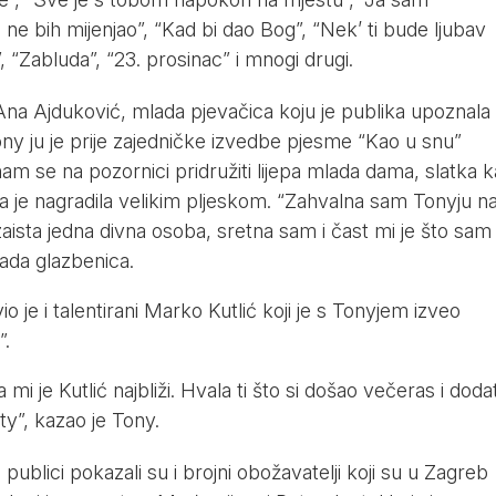
 ne bih mijenjao”, “Kad bi dao Bog”, “Nek’ ti bude ljubav
 “Zabluda”, “23. prosinac” i mnogi drugi.
Ana Ajduković, mlada pjevačica koju je publika upoznala
ny ju je prije zajedničke izvedbe pjesme “Kao u snu”
nam se na pozornici pridružiti lijepa mlada dama, slatka 
ka je nagradila velikim pljeskom. “Zahvalna sam Tonyju n
e zaista jedna divna osoba, sretna sam i čast mi je što sam
lada glazbenica.
je i talentirani Marko Kutlić koji je s Tonyjem izveo
”.
 mi je Kutlić najbliži. Hvala ti što si došao večeras i dod
y”, kazao je Tony.
publici pokazali su i brojni obožavatelji koji su u Zagreb