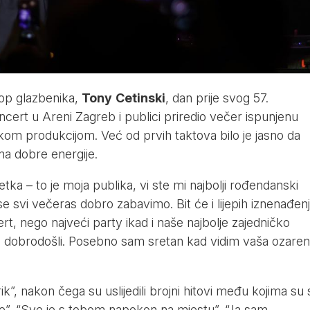
op glazbenika,
Tony
Cetinski
, dan prije svog 57.
ncert u Areni Zagreb i publici priredio večer ispunjenu
kom produkcijom. Već od prvih taktova bilo je jasno da
a dobre energije.
tka – to je moja publika, vi ste mi najbolji rođendanski
e svi večeras dobro zabavimo. Bit će i lijepih iznenađenj
rt, nego najveći party ikad i naše najbolje zajedničko
su dobrodošli. Posebno sam sretan kad vidim vaša ozare
”, nakon čega su uslijedili brojni hitovi među kojima su 
n je”, “Sve je s tobom napokon na mjestu”, “Ja sam