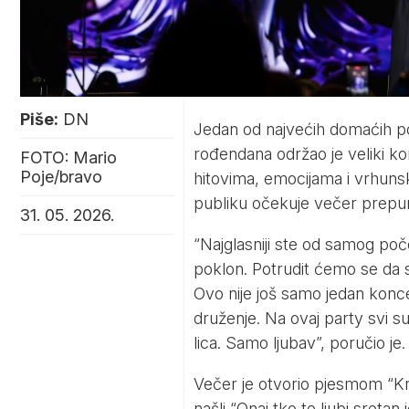
Piše:
DN
Jedan od najvećih domaćih p
rođendana održao je veliki ko
FOTO: Mario
Poje/bravo
hitovima, emocijama i vrhuns
publiku očekuje večer prepun
31. 05. 2026.
“Najglasniji ste od samog poče
poklon. Potrudit ćemo se da s
Ovo nije još samo jedan konce
druženje. Na ovaj party svi 
lica. Samo ljubav”, poručio je.
Večer je otvorio pjesmom “Krik
našli “Onaj tko te ljubi sreta