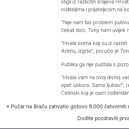
stigli iz različitih krajeva Hr
roditeljima i prijateljicom na 
“Nije nam bio problem putovat
čekali doći. Tony nam uvijek n
“Hvala svima koji su iz raznih 
Arenu, izgrlio”, poručio je To
Publika ga nije puštala s pozo
“Hvala vam na ovoj divnoj več
opet uskoro. Samo ljubav!”, r
Cetinski koji je osim rođendan
«
Požar na Braču zahvatio gotovo 8.000 četvornih 
Dođite pozdraviti prv