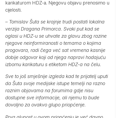
karikaturom HDZ-a. Njegovu objavu prenosimo u
cijelosti.
– Tomislav Šuta se krajnje trudi postati lokalna
verzija Dragana Primorca. Svaki put kad se
oglasi u HDZ-u se uhvate za glavu zbog razine
njegove neinformiranosti o temama o kojima
progovara, radi čega već sat vremena kasnije
dobije odgovor koji od njega napravi hodajuću
izbornu karikaturu s etiketom HDZ-a na čelu.
Sve to još smješnije izgleda kad te prijatelj uputi
da Šuta svoje medijske istupe temelji na razno
raznim objavama na forumima gdje nisu
dostupne sve informacije, ali njemu to bude
dovoljno za ovakvo glupo priopćenje.
Prva glupost u ovom priopćenju je već davno