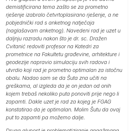
demistificirana tema zašto se za prometno
rješenje izabralo četvrtoplasirano rješenje, a ne
pobjednički rad s anketnog natječaja
(naglašavam anketnog). Navedeni rad je uzet u
daljnju razradu nakon što je dr. sc. Dražen
Cvitanić redoviti profesor na Katedri za
prometnice na Fakultetu građevine, arhitekture i
geodezije napravio simulaciju svih radova i
utvrdio koji rad je prometno optimalan za istočnu
obalu. Nadao sam se da Šuta zna učiti na
greškama, al izgleda da je on jedan od onih
kojem trebaš nekoliko puta ponoviti prije nego li
zapamti. Dakle uzet je rad za kojeg je FGAG
konstatirao da je optimalan. Molim Šutu da ovaj
put to zapamti pa možemo dalje.
Druga glupost je problematiziranje angažmana