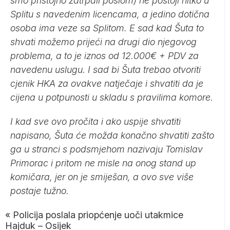
smo pristojno zatrpali poslom) ne postoji nitko u
Splitu s navedenim licencama, a jedino dotična
osoba ima veze sa Splitom. E sad kad Šuta to
shvati možemo prijeći na drugi dio njegovog
problema, a to je iznos od 12.000€ + PDV za
navedenu uslugu. I sad bi Šuta trebao otvoriti
cjenik HKA za ovakve natječaje i shvatiti da je
cijena u potpunosti u skladu s pravilima komore.
I kad sve ovo pročita i ako uspije shvatiti
napisano, Šuta će možda konačno shvatiti zašto
ga u stranci s podsmjehom nazivaju Tomislav
Primorac i pritom ne misle na onog stand up
komičara, jer on je smiješan, a ovo sve više
postaje tužno.
«
Policija poslala priopćenje uoči utakmice
Hajduk – Osijek