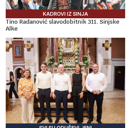
KADROVI IZ SINJA
Tino Radanović slavodobitnik 311. Sinjske
Alke
SVI SU ODUŠEVLJENI