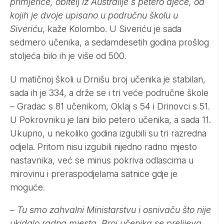
primjerice, obitelj iz Australije s petero djece, od
kojih je dvoje upisano u područnu školu u
Siveriću
, kaže Kolombo. U Siveriću je sada
sedmero učenika, a sedamdesetih godina prošlog
stoljeća bilo ih je više od 500.
U matičnoj školi u Drnišu broj učenika je stabilan,
sada ih je 334, a drže se i tri veće područne škole
– Gradac s 81 učenikom, Oklaj s 54 i Drinovci s 51.
U Pokrovniku je lani bilo petero učenika, a sada 11.
Ukupno, u nekoliko godina izgubili su tri razredna
odjela. Pritom nisu izgubili nijedno radno mjesto
nastavnika, već se minus pokriva odlascima u
mirovinu i preraspodjelama satnice gdje je
moguće.
–
Tu smo zahvalni Ministarstvu i osnivaču što nije
ukidalo radna mjesta. Broj učenika se prelijeva,