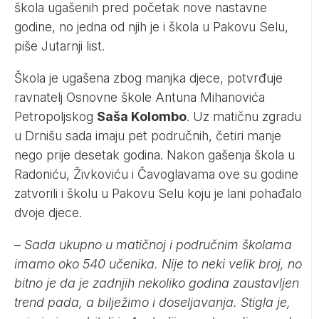
škola ugašenih pred početak nove nastavne
godine, no jedna od njih je i škola u Pakovu Selu,
piše
Jutarnji list
.
Škola je ugašena zbog manjka djece, potvrđuje
ravnatelj Osnovne škole Antuna Mihanovića
Petropoljskog
Saša Kolombo
. Uz matičnu zgradu
u Drnišu sada imaju pet područnih, četiri manje
nego prije desetak godina. Nakon gašenja škola u
Radoniću, Živkoviću i Čavoglavama ove su godine
zatvorili i školu u Pakovu Selu koju je lani pohađalo
dvoje djece.
–
Sada ukupno u matičnoj i područnim školama
imamo oko 540 učenika. Nije to neki velik broj, no
bitno je da je zadnjih nekoliko godina zaustavljen
trend pada, a bilježimo i doseljavanja. Stigla je,