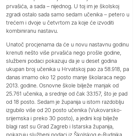
prvašića, a sada – nijednog. U toj im je školskoj
zgradi ostalo sada samo sedam učenika – petero u
trećem i dvoje u četvrtom za koje će izvoditi
kombiniranu nastavu.
Unatoč procjenama da će u novu nastavnu godinu
krenuti nešto više prvašića nego prošle godine,
službeni podaci pokazuju da je u deset godina
ukupan broj učenika u Hrvatskoj pao za 58.918, pa
danas imamo oko 12 posto manje školaraca nego
2013. godine. Osnovne škole bilježe manjak od
25.761 učenika, a srednje od čak 33.157, što je pad
od 18 posto. Sedam je županija u istom razdoblju
izgubilo više od 20 posto učenika (Vukovarsko-
srijemska i preko 30 posto), a jedini koji bilježe
blagi rast su Grad Zagreb i Istarska županija,
pokazuju službeni podaci iz Školskog e-Rudnika.