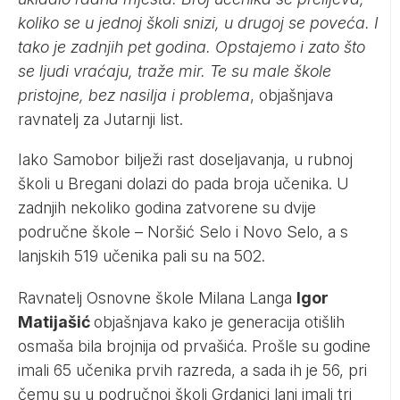
koliko se u jednoj školi snizi, u drugoj se poveća. I
tako je zadnjih pet godina. Opstajemo i zato što
se ljudi vraćaju, traže mir. Te su male škole
pristojne, bez nasilja i problema
, objašnjava
ravnatelj za
Jutarnji list
.
Iako Samobor bilježi rast doseljavanja, u rubnoj
školi u Bregani dolazi do pada broja učenika. U
zadnjih nekoliko godina zatvorene su dvije
područne škole – Noršić Selo i Novo Selo, a s
lanjskih 519 učenika pali su na 502.
Ravnatelj Osnovne škole Milana Langa
Igor
Matijašić
objašnjava kako je generacija otišlih
osmaša bila brojnija od prvašića. Prošle su godine
imali 65 učenika prvih razreda, a sada ih je 56, pri
čemu su u područnoj školi Grdanjci lani imali tri