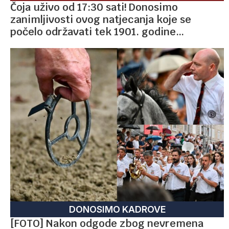
Čoja uživo od 17:30 sati! Donosimo
zanimljivosti ovog natjecanja koje se
počelo održavati tek 1901. godine…
DONOSIMO KADROVE
[FOTO] Nakon odgode zbog nevremena