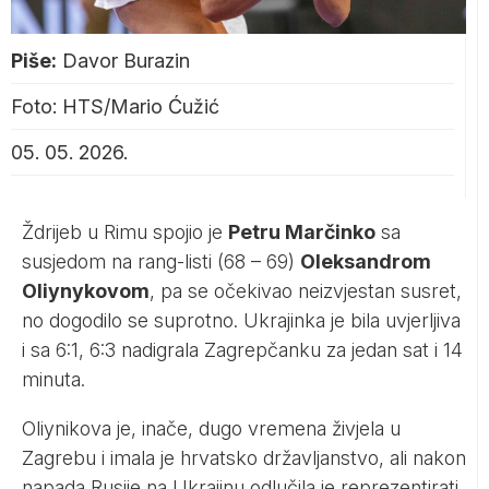
Piše:
Davor Burazin
Foto: HTS/Mario Ćužić
05. 05. 2026.
Ždrijeb u Rimu spojio je
Petru Marčinko
sa
susjedom na rang-listi (68 – 69)
Oleksandrom
Oliynykovom
, pa se očekivao neizvjestan susret,
no dogodilo se suprotno. Ukrajinka je bila uvjerljiva
i sa 6:1, 6:3 nadigrala Zagrepčanku za jedan sat i 14
minuta.
Oliynikova je, inače, dugo vremena živjela u
Zagrebu i imala je hrvatsko državljanstvo, ali nakon
napada Rusije na Ukrajinu odlučila je reprezentirati